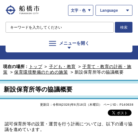
文字・色
Language
検索
メニューを開く
現在の場所 :
トップ
>
子ども・教育
>
子育て・教育の計画・施
策
>
保育環境整備のための施策
>
新設保育所等の協議概要
新設保育所等の協議概要
更新日：令和8(2026)年6月18日（木曜日）
ページID：P140638
認可保育所等の設置・運営を行う計画については、以下の通り協
議を進めています。