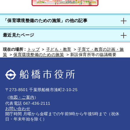
「保育環境整備のための施策」の他の記事
最近見たページ
現在の場所 :
トップ
>
子ども・教育
>
子育て・教育の計画・施
策
>
保育環境整備のための施策
>
新設保育所等の協議概要
〒273-8501 千葉県船橋市湊町2-10-25
（
地図・ご案内
）
代表電話 047-436-2111
お問い合わせ
開庁時間 月曜から金曜までの午前9時から午後5時まで（祝休
日・年末年始を除く）