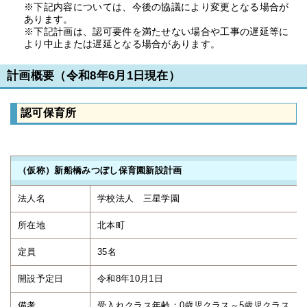
※下記内容については、今後の協議により変更となる場合が
あります。
※下記計画は、認可要件を満たせない場合や工事の遅延等に
より中止または遅延となる場合があります。
計画概要（令和8年6月1日現在）
認可保育所
（仮称）新船橋みつぼし保育園新設計画
法人名
学校法人 三星学園
所在地
北本町
定員
35名
開設予定日
令和8年10月1日
備考
受入れクラス年齢：0歳児クラス～