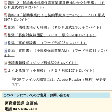
資料12「船橋市小規模保育事業運営費補助金交付要綱」（Ｐ
ＤＦ形式493キロバイト）
資料13「補助事業による契約手続きについて」（ＰＤＦ形式
397キロバイト）
別添「幼稚園預かり時間」（ＰＤＦ形式2,305キロバイト）
別添「募集対象範囲図」（ＰＤＦ形式361キロバイト）
別添「事前相談書」（ワード形式23キロバイト）
別添「質問書」（小規模保育事業A型）（ワード形式35キロバ
イト）
申請書類様式（ジップ形式522キロバイト）
よくある質問（小規模）（ＰＤＦ形式127キロバイト）
PDFファイルの閲覧には、
Adobe Reader
（無料）が必要
です。
このページについてのご意見・お問い合わせ
保育運営課 企画係
電話 047-436-2410