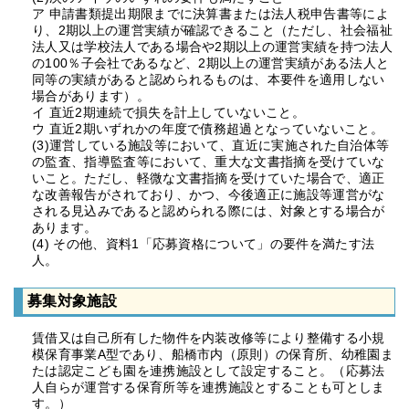
ア 申請書類提出期限までに決算書または法人税申告書等によ
り、2期以上の運営実績が確認できること（ただし、社会福祉
法人又は学校法人である場合や2期以上の運営実績を持つ法人
の100％子会社であるなど、2期以上の運営実績がある法人と
同等の実績があると認められるものは、本要件を適用しない
場合があります）。
イ 直近2期連続で損失を計上していないこと。
ウ 直近2期いずれかの年度で債務超過となっていないこと。
(3)運営している施設等において、直近に実施された自治体等
の監査、指導監査等において、重大な文書指摘を受けていな
いこと。ただし、軽微な文書指摘を受けていた場合で、適正
な改善報告がされており、かつ、今後適正に施設等運営がな
される見込みであると認められる際には、対象とする場合が
あります。
(4) その他、資料1「応募資格について」の要件を満たす法
人。
募集対象施設
賃借又は自己所有した物件を内装改修等により整備する小規
模保育事業A型であり、船橋市内（原則）の保育所、幼稚園ま
たは認定こども園を連携施設として設定すること。（応募法
人自らが運営する保育所等を連携施設とすることも可としま
す。）