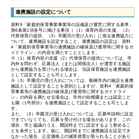
連携施設の設定について
資料9「家庭的保育事業事業等の設備及び運営に関する基準」
第6条第1項各号に掲げる事項（（1）保育内容の支援、（2）
代替保育の提供、（3）卒園児の受け入れ）に係る連携協力に
ついて、連携施設を設定すること。連携施設の設定は、資料
4「家庭的保育事業等の連携施設の確保及び運用等に関するガ
イドライン」の内容を満たすこととします。
※（1）保育内容の支援（2）代替保育の提供については、市
内外を問わず、応募法人（または関係法人）が運営する施設
から連携協力を受けられる場合は、当該保育施設を連携施設
として設定することも可とします。
※（3）卒園児の受け入れについては、船橋市内の施設を連携
施設として設定することを原則としますが、資料4「家庭的保
育事業等の連携施設の確保及び運用等に関するガイドライ
ン」の内容を満たせる場合は、市外の幼稚園または認定こど
も園（1号部分）を連携施設として設定することも可としま
す。
また、（3）卒園児の受け入れについては、応募申請時に設定
できていなくても、応募を受け付ける場合があります。この
場合、市と協議のうえ、開設時までに設定するよう努めるこ
とを条件とします。仮に、開設時までに連携施設を設定でき
なかった場合、公定価格上の減算措置が取られることがあり