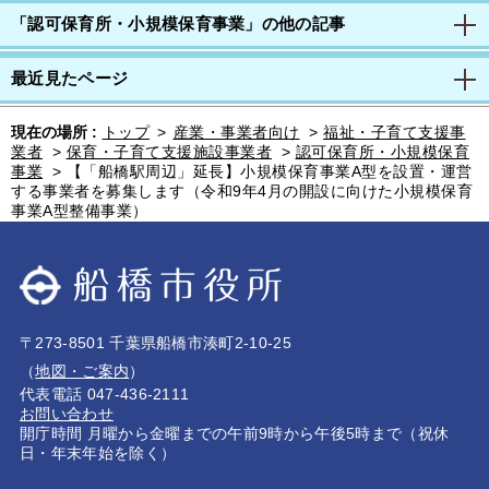
「認可保育所・小規模保育事業」の他の記事
最近見たページ
現在の場所 :
トップ
>
産業・事業者向け
>
福祉・子育て支援事
業者
>
保育・子育て支援施設事業者
>
認可保育所・小規模保育
事業
>
【「船橋駅周辺」延長】小規模保育事業A型を設置・運営
する事業者を募集します（令和9年4月の開設に向けた小規模保育
事業A型整備事業）
〒273-8501 千葉県船橋市湊町2-10-25
（
地図・ご案内
）
代表電話 047-436-2111
お問い合わせ
開庁時間 月曜から金曜までの午前9時から午後5時まで（祝休
日・年末年始を除く）