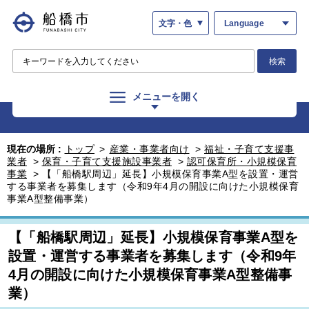
文字・色
Language
検索
メニューを開く
現在の場所 :
トップ
>
産業・事業者向け
>
福祉・子育て支援事
業者
>
保育・子育て支援施設事業者
>
認可保育所・小規模保育
事業
>
【「船橋駅周辺」延長】小規模保育事業A型を設置・運営
する事業者を募集します（令和9年4月の開設に向けた小規模保育
事業A型整備事業）
【「船橋駅周辺」延長】小規模保育事業A型を
設置・運営する事業者を募集します（令和9年
4月の開設に向けた小規模保育事業A型整備事
業）