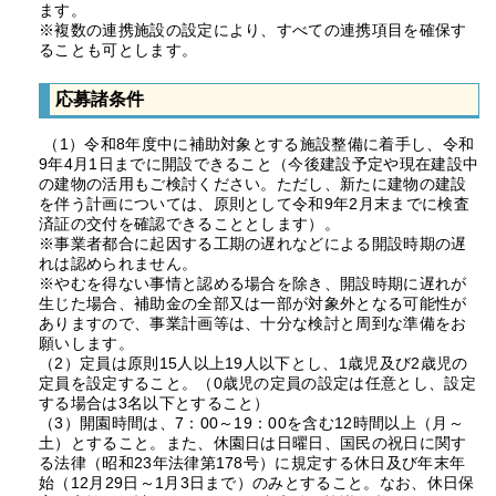
ます。
※複数の連携施設の設定により、すべての連携項目を確保す
ることも可とします。
応募諸条件
（1）令和8年度中に補助対象とする施設整備に着手し、令和
9年4月1日までに開設できること（今後建設予定や現在建設中
の建物の活用もご検討ください。ただし、新たに建物の建設
を伴う計画については、原則として令和9年2月末までに検査
済証の交付を確認できることとします）。
※事業者都合に起因する工期の遅れなどによる開設時期の遅
れは認められません。
※やむを得ない事情と認める場合を除き、開設時期に遅れが
生じた場合、補助金の全部又は一部が対象外となる可能性が
ありますので、事業計画等は、十分な検討と周到な準備をお
願いします。
（2）定員は原則15人以上19人以下とし、1歳児及び2歳児の
定員を設定すること。（0歳児の定員の設定は任意とし、設定
する場合は3名以下とすること）
（3）開園時間は、7：00～19：00を含む12時間以上（月～
土）とすること。また、休園日は日曜日、国民の祝日に関す
る法律（昭和23年法律第178号）に規定する休日及び年末年
始（12月29日～1月3日まで）のみとすること。なお、休日保