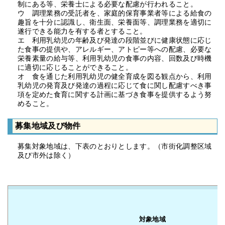
制にある等、栄養士による必要な配慮が行われること。
ウ 調理業務の受託者を、家庭的保育事業者等による給食の
趣旨を十分に認識し、衛生面、栄養面等、調理業務を適切に
遂行できる能力を有する者とすること。
エ 利用乳幼児の年齢及び発達の段階並びに健康状態に応じ
た食事の提供や、アレルギー、アトピー等への配慮、必要な
栄養素量の給与等、利用乳幼児の食事の内容、回数及び時機
に適切に応じることができること。
オ 食を通じた利用乳幼児の健全育成を図る観点から、利用
乳幼児の発育及び発達の過程に応じて食に関し配慮すべき事
項を定めた食育に関する計画に基づき食事を提供するよう努
めること。
募集地域及び物件
募集対象地域は、下表のとおりとします。（市街化調整区域
及び市外は除く）
対象地域