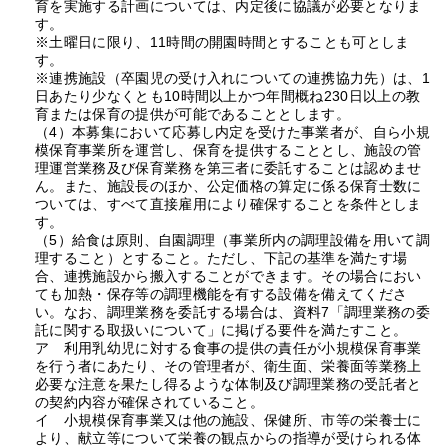
育を実施する計画については、内定後に協議が必要となりま
す。
※土曜日に限り、11時間の開園時間とすることも可としま
す。
※連携施設（卒園児の受け入れについての連携協力先）は、1
日あたり少なくとも10時間以上かつ年間概ね230日以上の教
育または保育の提供が可能であることとします。
（4）本募集において応募し内定を受けた事業者が、自ら小規
模保育事業所を運営し、保育を提供することとし、施設の管
理運営業務及び保育業務を第三者に委託することは認めませ
ん。また、施設長のほか、公定価格の算定に係る保育士数に
ついては、すべて直接雇用により確保することを条件としま
す。
（5）給食は原則、自園調理（事業所内の調理設備を用いて調
理すること）とすること。ただし、下記の基準を満たす場
合、連携施設から搬入することができます。その場合におい
ても加熱・保存等の調理機能を有する設備を備えてくださ
い。なお、調理業務を委託する場合は、資料7「調理業務の委
託に関する取扱いについて」に掲げる要件を満たすこと。
ア 利用乳幼児に対する食事の提供の責任が小規模保育事業
を行う者にあたり、その管理者が、衛生面、栄養面等業務上
必要な注意を果たし得るような体制及び調理業務の受託者と
の契約内容が確保されていること。
イ 小規模保育事業又は他の施設、保健所、市等の栄養士に
より、献立等について栄養の観点からの指導が受けられる体