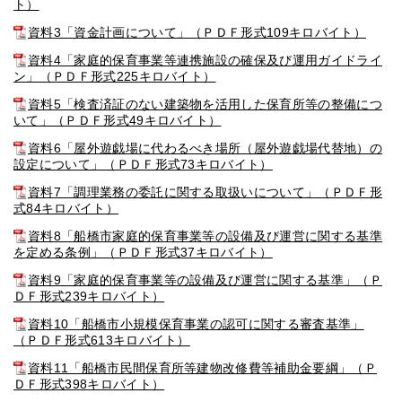
ト）
資料3「資金計画について」（ＰＤＦ形式109キロバイト）
資料4「家庭的保育事業等連携施設の確保及び運用ガイドライ
ン」（ＰＤＦ形式225キロバイト）
資料5「検査済証のない建築物を活用した保育所等の整備につ
いて」（ＰＤＦ形式49キロバイト）
資料6「屋外遊戯場に代わるべき場所（屋外遊戯場代替地）の
設定について」（ＰＤＦ形式73キロバイト）
資料7「調理業務の委託に関する取扱いについて」（ＰＤＦ形
式84キロバイト）
資料8「船橋市家庭的保育事業等の設備及び運営に関する基準
を定める条例」（ＰＤＦ形式37キロバイト）
資料9「家庭的保育事業等の設備及び運営に関する基準」（Ｐ
ＤＦ形式239キロバイト）
資料10「船橋市小規模保育事業の認可に関する審査基準」
（ＰＤＦ形式613キロバイト）
資料11「船橋市民間保育所等建物改修費等補助金要綱」（Ｐ
ＤＦ形式398キロバイト）