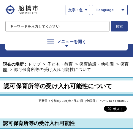
文字・色
Language
検索
メニューを開く
現在の場所 :
トップ
>
子ども・教育
>
保育施設・幼稚園
>
保育
園
>
認可保育所等の受け入れ可能性について
認可保育所等の受け入れ可能性について
更新日：令和8(2026)年7月17日（金曜日）
ページID：P060892
認可保育所等の受け入れ可能性