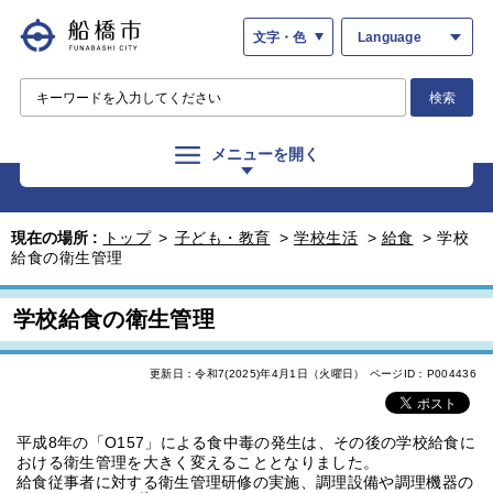
文字・色
Language
検索
メニューを開く
現在の場所 :
トップ
>
子ども・教育
>
学校生活
>
給食
>
学校
給食の衛生管理
学校給食の衛生管理
更新日：令和7(2025)年4月1日（火曜日）
ページID：P004436
平成8年の「O157」による食中毒の発生は、その後の学校給食に
おける衛生管理を大きく変えることとなりました。
給食従事者に対する衛生管理研修の実施、調理設備や調理機器の