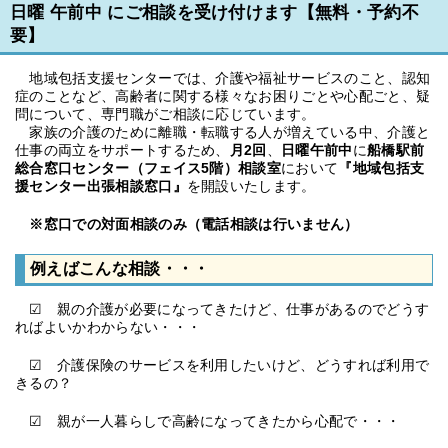
日曜 午前中 にご相談を受け付けます【無料・予約不
要】
地域包括支援センターでは、介護や福祉サービスのこと、認知
症のことなど、高齢者に関する様々なお困りごとや心配ごと、疑
問について、専門職がご相談に応じています。
家族の介護のために離職・転職する人が増えている中、介護と
仕事の両立をサポートするため、
月2回
、
日曜午前中
に
船橋駅前
総合窓口センター（フェイス5階）相談室
において
『地域包括支
援センター出張相談窓口』
を開設いたします。
※窓口での対面相談のみ（電話相談は行いません）
例えばこんな相談・・・
☑ 親の介護が必要になってきたけど、仕事があるのでどうす
ればよいかわからない・・・
☑ 介護保険のサービスを利用したいけど、どうすれば利用で
きるの？
☑ 親が一人暮らしで高齢になってきたから心配で・・・