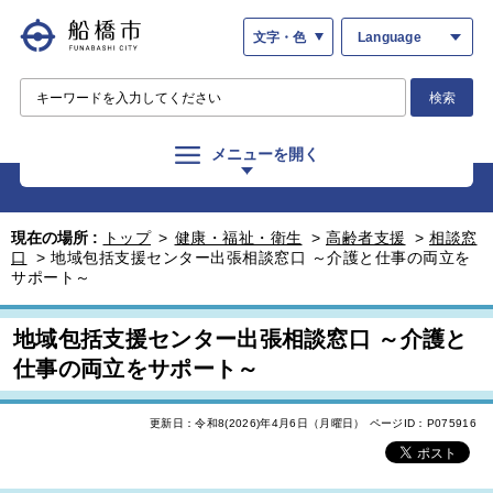
文字・色
Language
検索
メニューを開く
現在の場所 :
トップ
>
健康・福祉・衛生
>
高齢者支援
>
相談窓
口
>
地域包括支援センター出張相談窓口 ～介護と仕事の両立を
サポート～
地域包括支援センター出張相談窓口 ～介護と
仕事の両立をサポート～
更新日：令和8(2026)年4月6日（月曜日）
ページID：P075916