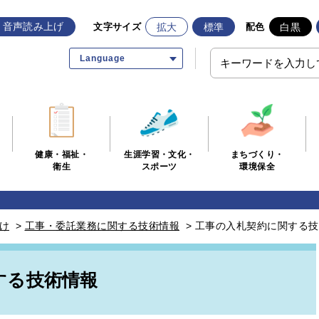
音声読み上げ
拡大
標準
白黒
文字サイズ
配色
Language
生涯学習・文化・
まちづくり・
健康・福祉・
スポーツ
環境保全
衛生
け
>
工事・委託業務に関する技術情報
>
工事の入札契約に関する技
する技術情報