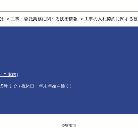
け
>
工事・委託業務に関する技術情報
>
工事の入札契約に関する技
・ご案内
）
後5時まで（祝休日・年末年始を除く）
©船橋市