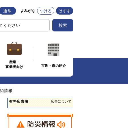
通常
つける
はずす
よみがな
検索
産業・
市政・市の紹介
事業者向け
術情報
有料広告欄
広告について