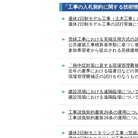
「工事の入札契約に関する技術
週休2日制モデル工事（土木工事）
週休2日制モデル工事の試行実施に
営繕工事における見積活用方式の
公共建築工事積算基準類に基づく
参加希望者から提出される見積価
「熱中症対策に資する現場管理費
近年の夏季における猛暑日などの
現場管理費補正の試行を行なうも
建設現場における遠隔臨場につい
建設現場における遠隔臨場につい
工事請負契約書第26条の運用につ
工事請負契約書第26条の運用につ
週休2日制モニタリング工事（営