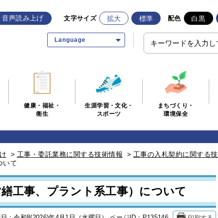
音声読み上げ
拡大
標準
白黒
文字サイズ
配色
Language
生涯学習・文化・
まちづくり・
健康・福祉・
スポーツ
環境保全
衛生
け
>
工事・委託業務に関する技術情報
>
工事の入札契約に関する技
ついて
営繕工事、プラント系工事）について
印刷する
日：令和8(2026)年4月1日（水曜日）
ページID：P135146