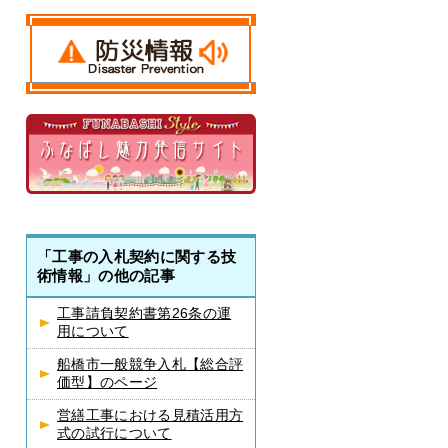
「工事の入札契約に関する技
術情報」の他の記事
工事請負契約書第26条の運
用について
船橋市一般競争入札【総合評
価型】のページ
営繕工事における見積活用方
式の試行について