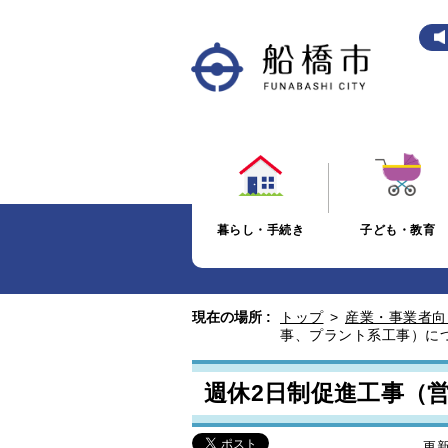
暮らし・手続き
子ども・教育
現在の場所 :
トップ
>
産業・事業者向
事、プラント系工事）に
週休2日制促進工事（
更新