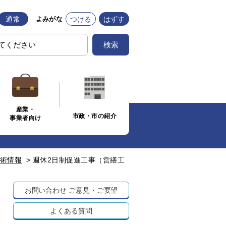
通常
つける
はずす
よみがな
検索
産業・
市政・市の紹介
事業者向け
術情報
>
週休2日制促進工事（営繕工
お問い合わせ
ご意見・ご要望
よくある質問