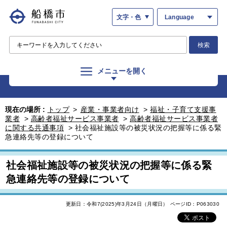
文字・色
Language
検索
メニューを開く
現在の場所 :
トップ
>
産業・事業者向け
>
福祉・子育て支援事
業者
>
高齢者福祉サービス事業者
>
高齢者福祉サービス事業者
に関する共通事項
>
社会福祉施設等の被災状況の把握等に係る緊
急連絡先等の登録について
社会福祉施設等の被災状況の把握等に係る緊
急連絡先等の登録について
更新日：令和7(2025)年3月24日（月曜日）
ページID：P063030