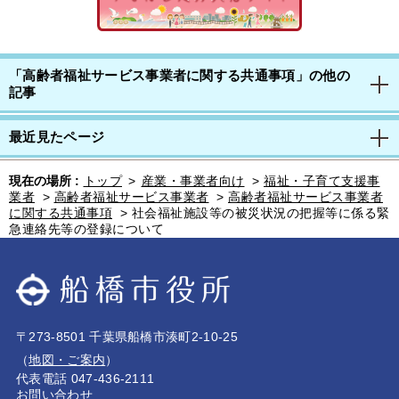
「高齢者福祉サービス事業者に関する共通事項」の他の
記事
最近見たページ
現在の場所 :
トップ
>
産業・事業者向け
>
福祉・子育て支援事
業者
>
高齢者福祉サービス事業者
>
高齢者福祉サービス事業者
に関する共通事項
>
社会福祉施設等の被災状況の把握等に係る緊
急連絡先等の登録について
〒273-8501 千葉県船橋市湊町2-10-25
（
地図・ご案内
）
代表電話 047-436-2111
お問い合わせ