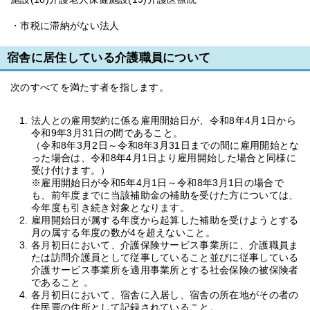
・市税に滞納がない法人
宿舎に居住している介護職員について
次のすべてを満たす者を指します。
法人との雇用契約に係る雇用開始日が、令和8年4月1日から
令和9年3月31日の間であること。
（令和8年3月2日～令和8年3月31日までの間に雇用開始とな
った場合は、令和8年4月1日より雇用開始した場合と同様に
受け付けます。）
※雇用開始日が令和5年4月1日～令和8年3月1日の場合で
も、前年度までに当該補助金の補助を受けた方については、
今年度も引き続き対象となります。
雇用開始日が属する年度から起算した補助を受けようとする
月の属する年度の数が4を超えないこと。
各月初日において、介護保険サービス事業所に、介護職員ま
たは訪問介護員として従事していること並びに従事している
介護サービス事業所を適用事業所とする社会保険の被保険者
であること 。
各月初日において、宿舎に入居し、宿舎の所在地がその者の
住民票の住所として記録されていること。