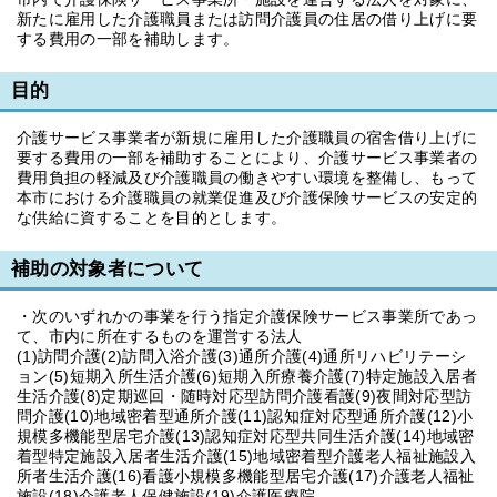
新たに雇用した介護職員または訪問介護員の住居の借り上げに要
する費用の一部を補助します。
目的
介護サービス事業者が新規に雇用した介護職員の宿舎借り上げに
要する費用の一部を補助することにより、介護サービス事業者の
費用負担の軽減及び介護職員の働きやすい環境を整備し、もって
本市における介護職員の就業促進及び介護保険サービスの安定的
な供給に資することを目的とします。
補助の対象者について
・次のいずれかの事業を行う指定介護保険サービス事業所であっ
て、市内に所在するものを運営する法人
(1)訪問介護(2)訪問入浴介護(3)通所介護(4)通所リハビリテーシ
ョン(5)短期入所生活介護(6)短期入所療養介護(7)特定施設入居者
生活介護(8)定期巡回・随時対応型訪問介護看護(9)夜間対応型訪
問介護(10)地域密着型通所介護(11)認知症対応型通所介護(12)小
規模多機能型居宅介護(13)認知症対応型共同生活介護(14)地域密
着型特定施設入居者生活介護(15)地域密着型介護老人福祉施設入
所者生活介護(16)看護小規模多機能型居宅介護(17)介護老人福祉
施設(18)介護老人保健施設(19)介護医療院