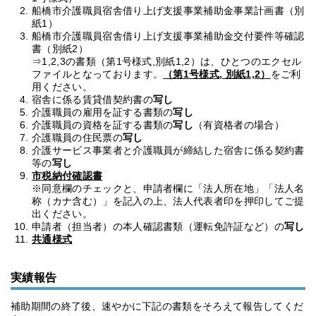
船橋市介護職員宿舎借り上げ支援事業補助金事業計画書（別
紙1）
船橋市介護職員宿舎借り上げ支援事業補助金交付要件等確認
書（別紙2）
⇒1,2,3の書類（第1号様式,別紙1,2）は、ひとつのエクセル
ファイルとなっております。
（第1号様式, 別紙1,2）
をご利
用ください。
宿舎に係る賃貸借契約書の
写し
介護職員の雇用を証する書類の
写し
介護職員の資格を証する書類の
写し
（有資格者の場合）
介護職員の住民票の
写し
介護サービス事業者と介護職員が締結した宿舎に係る契約書
等の
写し
市税納付確認書
※同意欄のチェックと、申請者欄に「法人所在地」「法人名
称（カナ含む）」を記入の上、法人代表者印を押印してご提
出ください。
申請者（担当者）の本人確認書類（運転免許証など）の
写し
共通様式
実績報告
補助期間の終了後、速やかに下記の書類をそろえて報告してくだ