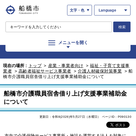
文字・色
Language
検索
メニューを開く
現在の場所 :
トップ
>
産業・事業者向け
>
福祉・子育て支援事
業者
>
高齢者福祉サービス事業者
>
介護人材確保対策事業
>
船
橋市介護職員宿舎借り上げ支援事業補助金について
船橋市介護職員宿舎借り上げ支援事業補助金
について
更新日：令和8(2026)年5月27日（水曜日）
ページID：P090130
市内で介護保険サービス事業所・施設を運営する法人を対象に、