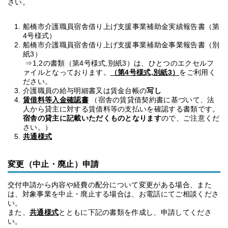
さい。
船橋市介護職員宿舎借り上げ支援事業補助金実績報告書（第
4号様式）
船橋市介護職員宿舎借り上げ支援事業補助金事業報告書（別
紙3）
⇒1,2の書類（第4号様式,別紙3）は、ひとつのエクセルフ
ァイルとなっております。
（第4号様式,別紙3）
をご利用く
ださい。
介護職員の給与明細書又は賃金台帳の
写し
賃借料等入金確認書
（宿舎の賃貸借契約書に基づいて、法
人から貸主に対する賃借料等の支払いを確認する書類です。
宿舎の貸主に記載いただくものとなります
ので、ご注意くだ
さい。）
共通様式
変更（中止・廃止）申請
交付申請から内容や経費の配分について変更がある場合、また
は、対象事業を中止・廃止する場合は、お電話にてご相談くださ
い。
また、
共通様式
とともに下記の書類を作成し、申請してくださ
い。