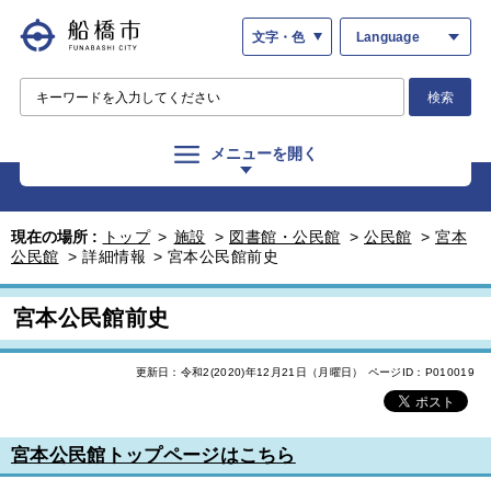
文字・色
Language
検索
メニューを開く
現在の場所 :
トップ
>
施設
>
図書館・公民館
>
公民館
>
宮本
公民館
>
詳細情報
>
宮本公民館前史
宮本公民館前史
更新日：令和2(2020)年12月21日（月曜日）
ページID：P010019
宮本公民館トップページはこちら