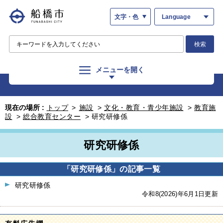
文字・色
Language
検索
メニューを開く
現在の場所 :
トップ
>
施設
>
文化・教育・青少年施設
>
教育施
設
>
総合教育センター
>
研究研修係
研究研修係
「研究研修係」の記事一覧
研究研修係
令和8(2026)年6月1日更新