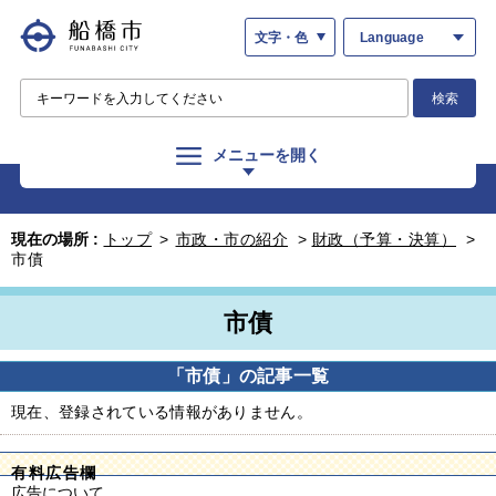
文字・色
Language
検索
メニューを開く
現在の場所 :
トップ
>
市政・市の紹介
>
財政（予算・決算）
>
市債
市債
「市債」の記事一覧
現在、登録されている情報がありません。
有料広告欄
広告について