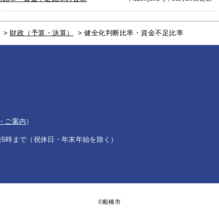
>
財政（予算・決算）
>
健全化判断比率・資金不足比率
・ご案内
）
後5時まで（祝休日・年末年始を除く）
©船橋市