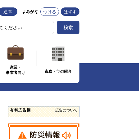
通常
つける
はずす
よみがな
検索
産業・
市政・市の紹介
事業者向け
有料広告欄
広告について