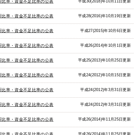
断比率・資金不足比率の公表
平成30(2018)年10月11日更新
断比率・資金不足比率の公表
平成28(2016)年10月19日更新
断比率・資金不足比率の公表
平成27(2015)年10月6日更新
断比率・資金不足比率の公表
平成26(2014)年10月1日更新
断比率・資金不足比率の公表
平成25(2013)年10月25日更新
断比率・資金不足比率の公表
平成24(2012)年10月15日更新
断比率・資金不足比率の公表
平成24(2012)年3月31日更新
断比率・資金不足比率の公表
平成24(2012)年3月31日更新
断比率・資金不足比率の公表
平成26(2014)年11月25日更新
断比率・資金不足比率の公表
平成26(2014)年11月25日更新