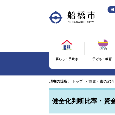
暮らし・手続き
子ども・教育
現在の場所 :
トップ
>
市政・市の紹介
健全化判断比率・資