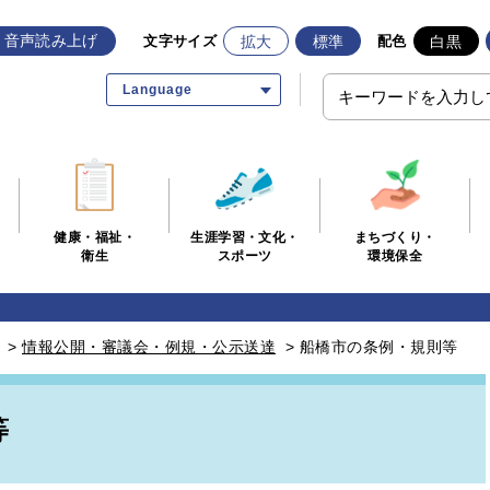
音声読み上げ
拡大
標準
白黒
文字サイズ
配色
Language
生涯学習・文化・
まちづくり・
健康・福祉・
スポーツ
環境保全
衛生
>
情報公開・審議会・例規・公示送達
>
船橋市の条例・規則等
等