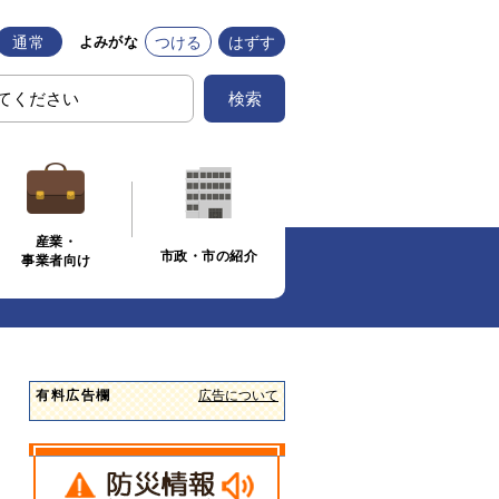
通常
つける
はずす
よみがな
検索
産業・
市政・市の紹介
事業者向け
有料広告欄
広告について