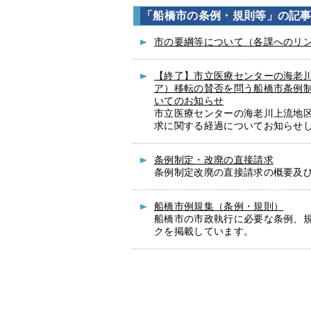
「船橋市の条例・規則等」の記
市の要綱等について（各課へのリ
【終了】市立医療センターの海老
ア）移転の賛否を問う船橋市条例
いてのお知らせ
市立医療センターの海老川上流地
求に関する経過についてお知らせ
条例制定・改廃の直接請求
条例制定改廃の直接請求の概要及
船橋市例規集（条例・規則）
船橋市の市政執行に必要な条例、
クを掲載しています。