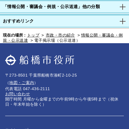
「情報公開・審議会・例規・公示送達」他の分類
おすすめリンク
現在の場所 :
トップ
>
市政・市の紹介
>
情報公開・審議会・例
規・公示送達
>
電子掲示場（公示送達）
〒273-8501 千葉県船橋市湊町2-10-25
（
地図・ご案内
）
代表電話 047-436-2111
お問い合わせ
開庁時間 月曜から金曜までの午前9時から午後5時まで（祝休
日・年末年始を除く）