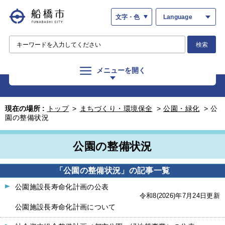
文字・色
Language
検索
メニューを開く
現在の場所 :
トップ
>
まちづくり・環境保全
>
公園・緑化
>
公
園の整備状況
公園の整備状況
「公園の整備状況」の記事一覧
公園施設長寿命化計画の公表
令和8(2026)年7月24日更新
公園施設長寿命化計画について