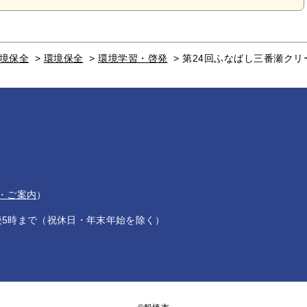
境保全
>
環境保全
>
環境学習・啓発
>
第24回ふなばし三番瀬ク
・ご案内
）
後5時まで（祝休日・年末年始を除く）