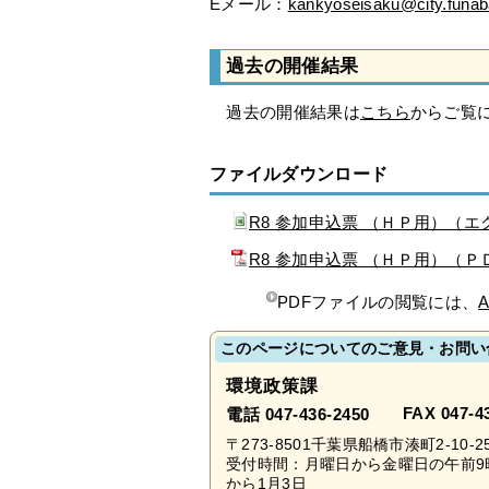
Eメール：
kankyoseisaku@city.funaba
過去の開催結果
過去の開催結果は
こちら
からご覧
ファイルダウンロード
R8 参加申込票 （ＨＰ用）（エ
R8 参加申込票 （ＨＰ用）（Ｐ
PDFファイルの閲覧には、
A
このページについてのご意見・お問い
環境政策課
FAX 047-4
電話 047-436-2450
〒273-8501千葉県船橋市湊町2-10-2
受付時間：月曜日から金曜日の午前9
から1月3日