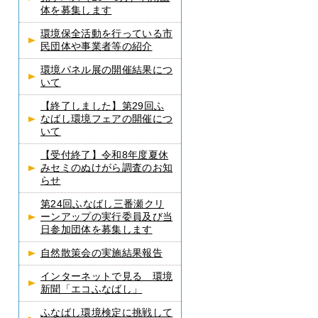
体を募集します
環境保全活動を行っている市
民団体や事業者等の紹介
環境パネル展の開催結果につ
いて
【終了しました】第29回ふ
なばし環境フェアの開催につ
いて
【受付終了】令和8年度夏休
みセミのぬけがら調査のお知
らせ
第24回ふなばし三番瀬クリ
ーンアップの実行委員及び当
日参加団体を募集します
自然散策会の実施結果報告
インターネットで見る 環境
新聞「エコふなばし」
ふなばし環境検定に挑戦して