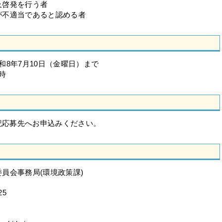
及啓発を行う者
が不適当であると認める者
和8年7月10日（金曜日）まで
時
記応募先へお申込みください。
員会事務局(環境政策課)
25