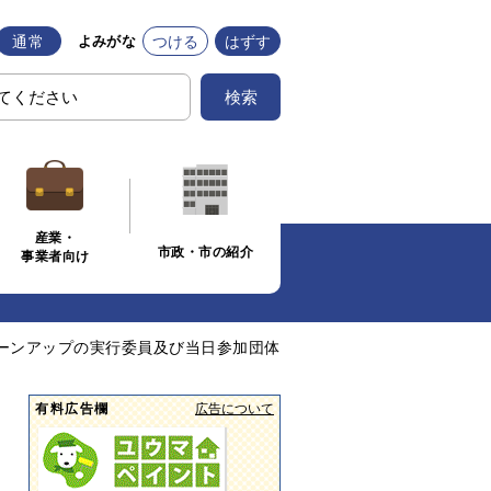
通常
つける
はずす
よみがな
検索
産業・
市政・市の紹介
事業者向け
リーンアップの実行委員及び当日参加団体
有料広告欄
広告について