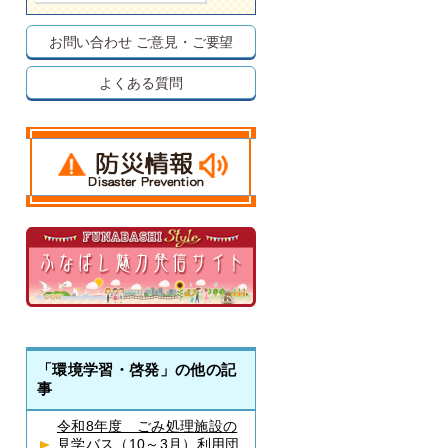
お問い合わせ
ご意見・ご要望
よくある質問
「環境学習・啓発」の他の記
事
令和8年度 ごみ処理施設の
見学バス（10～3月）利用団