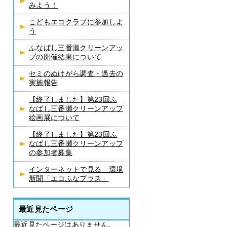
みよう！
こどもエコクラブに参加しよ
う
ふなばし三番瀬クリーンアッ
プの開催結果について
セミのぬけがら調査・過去の
実施報告
【終了しました】第23回ふ
なばし三番瀬クリーンアップ
絵画展について
【終了しました】第23回ふ
なばし三番瀬クリーンアップ
の参加者募集
インターネットで見る 環境
新聞「エコふなプラス」
最近見たページ
最近見たページはありません。