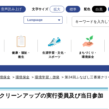
音声読み上げ
拡大
標準
白黒
文字サイズ
配色
Language
生涯学習・文化・
まちづくり・
健康・福祉・
スポーツ
環境保全
衛生
境保全
>
環境保全
>
環境学習・啓発
>
第24回ふなばし三番瀬ク
瀬クリーンアップの実行委員及び当日参加