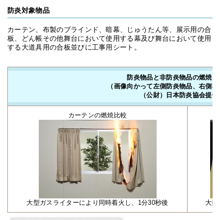
防炎対象物品
カーテン、布製のブラインド、暗幕、じゅうたん等、展示用の合
板、どん帳その他舞台において使用する幕及び舞台において使用
する大道具用の合板並びに工事用シート。
防炎物品と非防炎物品の燃焼比
（画像向かって左側防炎物品、右側非
（公財）日本防炎協会提供
カーテンの燃焼比較
大型ガスライターにより同時着火し、1分30秒後
大型