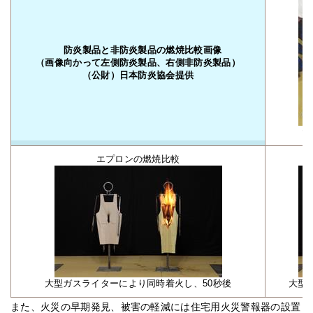
防炎製品と非防炎製品の燃焼比較画像
（画像向かって左側防炎製品、右側非防炎製品）
（公財）日本防炎協会提供
た
エプロンの燃焼比較
大型ガスライターにより同時着火し、50秒後
大型
また、火災の早期発見、被害の軽減には住宅用火災警報器の設置