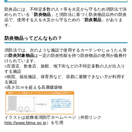
防炎品には、不特定多数の人々等を火災から守るため消防法で決
められている「
防炎物品
」と消防法に基づく防炎物品以外の防炎
品で、使用する人を火災から守るための「
防炎製品
」がありま
す。
防炎物品ってどんなもの？
消防法では、次のような施設で使用するカーテンやじゅうたん等
の
防炎対象物品
は一定の防炎性能を持つ防炎物品の使用が義務付
けられています。
○百貨店、飲食店、旅館、地下街などの不特定多数の人が出入り
する施設
○病院、福祉施設、保育所など、容易に避難できない方が利用す
る施設
○高さ31ｍを超える高層建築物
イラストは総務省消防庁ホームページ（外部リンク
http://www.fdma.go.jp
）を引用