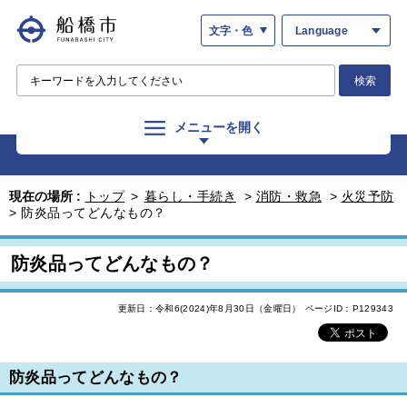
文字・色
Language
検索
メニューを開く
現在の場所 :
トップ
>
暮らし・手続き
>
消防・救急
>
火災予防
>
防炎品ってどんなもの？
防炎品ってどんなもの？
更新日：令和6(2024)年8月30日（金曜日）
ページID：P129343
防炎品ってどんなもの？