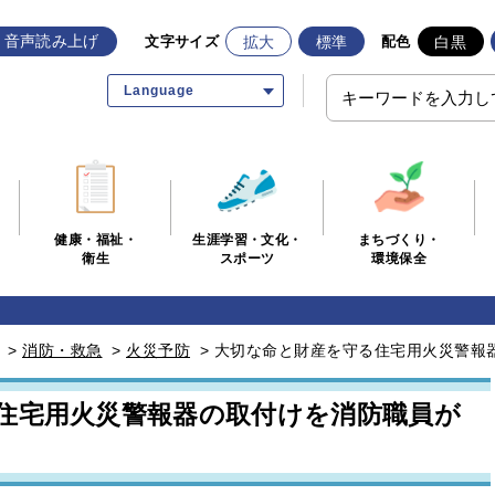
音声読み上げ
拡大
標準
白黒
文字サイズ
配色
Language
生涯学習・文化・
まちづくり・
健康・福祉・
スポーツ
環境保全
衛生
>
消防・救急
>
火災予防
>
大切な命と財産を守る住宅用火災警報
住宅用火災警報器の取付けを消防職員が