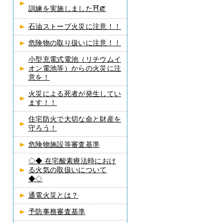
訓練を実施しました⛩🧯
石油ストーブ火災に注意！！
危険物の取り扱いに注意！！
小型充電式電池（リチウムイ
オン電池等）からの火災に注
意を！
火災による死者が発生してい
ます！！
住宅防火で大切な命と財産を
守ろう！
危険物施設等審査基準
◇◆ 在宅酸素療法時におけ
る火気の取扱いについて
◆◇
通電火災とは？
予防事務審査基準