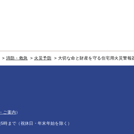
>
消防・救急
>
火災予防
>
大切な命と財産を守る住宅用火災警報
・ご案内
）
後5時まで（祝休日・年末年始を除く）