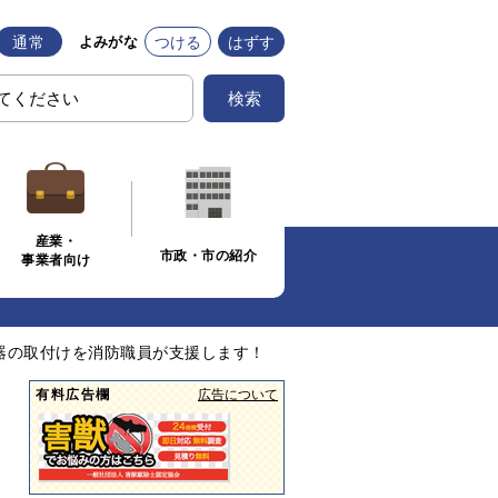
通常
つける
はずす
よみがな
検索
産業・
市政・市の紹介
事業者向け
器の取付けを消防職員が支援します！
有料広告欄
広告について