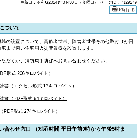
更新日：令和6(2024)年8月30日（金曜日）
ページID：P129279
印刷する
について
報器の設置について、高齢者世帯、障害者世帯その他取付けが困
自宅まで伺い住宅用火災警報器を設置します。
いただくか
、
消防局予防課
へお問い合わせください。
F形式 206キロバイト）
請書（エクセル形式 12キロバイト）
書（PDF形式 64キロバイト）
PDF形式 274キロバイト）
合わせ窓口 （対応時間 平日午前9時から午後5時ま