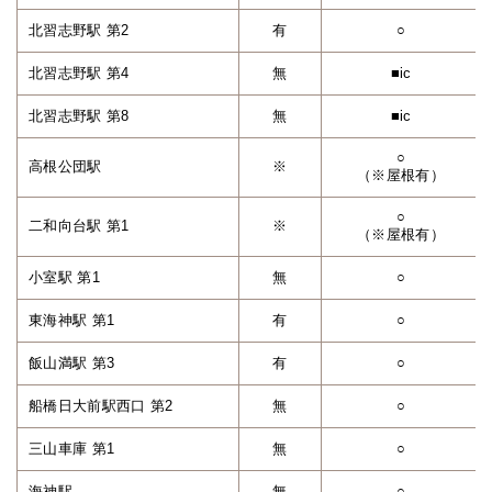
北習志野駅 第2
有
○
北習志野駅 第4
無
■ic
北習志野駅 第8
無
■ic
○
高根公団駅
※
（※屋根有）
○
二和向台駅 第1
※
（※屋根有）
小室駅 第1
無
○
東海神駅 第1
有
○
飯山満駅 第3
有
○
船橋日大前駅西口 第2
無
○
三山車庫 第1
無
○
海神駅
無
○