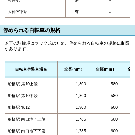
大神宮下駅
有
○
停められる自転車の規格
以下の駐輪場はラック式のため、停められる自転車の規格に制限
があります。
自転車等駐車場名
全長(mm)
全幅(mm)
全高
船橋駅 第10上段
1,800
580
船橋駅 第10下段
1,800
580
船橋駅 第12
1,900
600
船橋駅 南口地下上段
1,785
600
船橋駅 南口地下下段
1,785
600