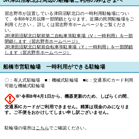
JR津田沼駅北口周辺の駐輪場ご利用のみなさまへ
習志野市が設置している津田沼駅北口の一時利用駐輪場につい
て、令和8年2月以降一部閉鎖となります。近隣の民間駐輪場をご
利用ください 。詳しくは習志野市ホームページをご覧くださ
い。
JR津田沼駅北口駅前第二自転車等駐車場（V：一時利用）を一部
閉鎖します（習志野市ホームページ）
JR津田沼駅北口駅前自転車等駐車場（Y：一時利用）を一部閉鎖
します（習志野市ホームページ）
船橋市営駐輪場 一時利用ができる駐輪場
〇：有人式駐輪場 ■：機械式駐輪場 ■ic：交通系ICカード利用
可能な機械式駐輪場
※¹令和8年4月1日から、機器更新のため、しばらくの間、
交通系ICカードがご利用できません。精算は現金のみになりま
す。ご不便をおかけしてしまい申し訳ございません。
駐輪場の場所は
こちら
でご確認ください。