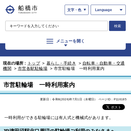
文字・色
Language
検索
メニューを開く
現在の場所 :
トップ
>
暮らし・手続き
>
自転車・自動車・交通
機関
>
市営各駅駐輪場
>
市営駐輪場 一時利用案内
市営駐輪場 一時利用案内
更新日：令和8(2026)年7月1日（水曜日）
ページID：P116185
一時利用ができる駐輪場には有人式と機械式があります。