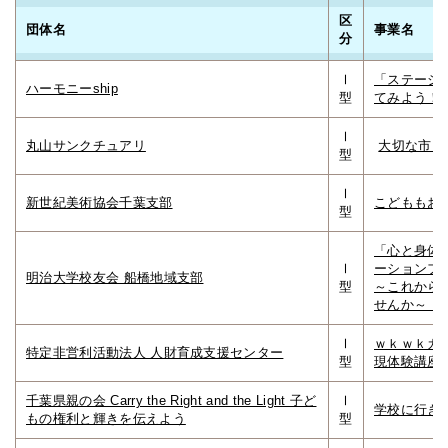
区
団体名
事業名
分
Ⅰ
「ステージ
ハーモニーship
型
てみよう！
Ⅰ
丸山サンクチュアリ
大切な市民
型
Ⅰ
新世紀美術協会千葉支部
こどももお
型
「心と身体
Ⅰ
ーションフ
明治大学校友会 船橋地域支部
型
～これから
せんか～
Ⅰ
ｗｋｗｋカ
特定非営利活動法人 人財育成支援センター
型
現体験講座
千葉県親の会 Carry the Right and the Light 子ど
Ⅰ
学校に行き
もの権利と輝きを伝えよう
型