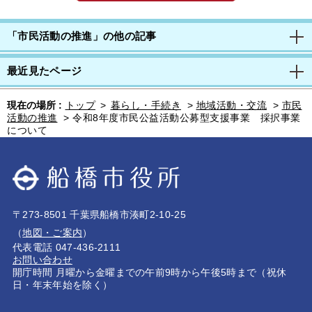
「市民活動の推進」の他の記事
最近見たページ
現在の場所 :
トップ
>
暮らし・手続き
>
地域活動・交流
>
市民
活動の推進
>
令和8年度市民公益活動公募型支援事業 採択事業
について
〒273-8501 千葉県船橋市湊町2-10-25
（
地図・ご案内
）
代表電話 047-436-2111
お問い合わせ
開庁時間 月曜から金曜までの午前9時から午後5時まで（祝休
日・年末年始を除く）