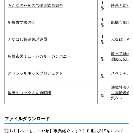
Ⅰ
みんなのための労働者協同組合
映画と対話
型
Ⅰ
船橋古文書の会
船橋市郷土
型
Ⅰ
ふなばし舞踊民謡連盟
ふなばし舞
型
Ⅱ
歌って踊っ
船橋市民ミュージカル・カンパニー
型
初めての「
Ⅱ
スペシャルキッズプロジェクト
スペシャル
型
地域社会の
Ⅱ
塚田のコックさん合唱団
～高齢者合
型
気を～
ファイルダウンロード
1-1【ハーモニーship】事業紹介 -（ＰＤＦ形式215キロバイ