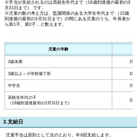
※手当が支給されるのは高校生年代まで（18歳到達後の最初の3
月31日まで） です。
※児童の数の考え方は、監護関係のある大学生年代まで （22歳
到達後の最初の3月31日まで）の間にある児童のうち、年長者か
ら第1子、第2子…と数えます。
児童の年齢
3歳未満
15,
3歳以上～小学校修了前
10,
中学生
10,
高校生年代の子
10,
（18歳到達後最初の3月31日まで）
3.支給日
児童手当は原則として次のとおり、年6回支給します。