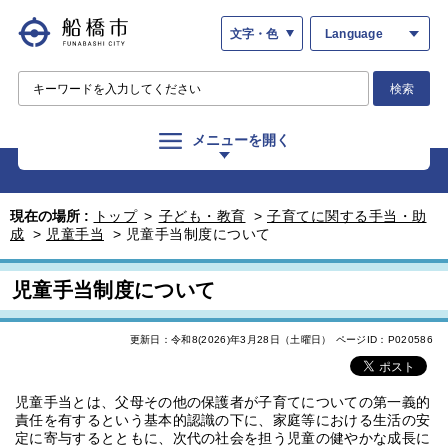
文字・色
Language
検索
メニューを開く
現在の場所 :
トップ
>
子ども・教育
>
子育てに関する手当・助
成
>
児童手当
>
児童手当制度について
児童手当制度について
更新日：令和8(2026)年3月28日（土曜日）
ページID：P020586
児童手当とは、父母その他の保護者が子育てについての第一義的
責任を有するという基本的認識の下に、家庭等における生活の安
定に寄与するとともに、次代の社会を担う児童の健やかな成長に