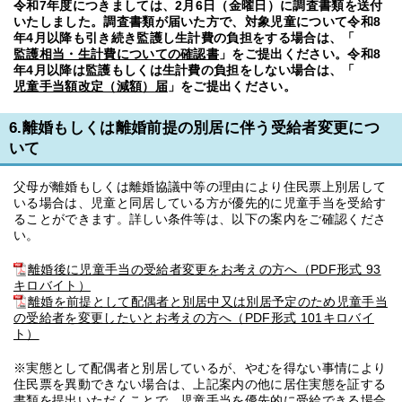
令和7年度につきましては、2月6日（金曜日）に調査書類を送付
いたしました。調査書類が届いた方で、対象児童について令和8
年4月以降も引き続き監護し生計費の負担をする場合は、「
監護相当・生計費についての確認書
」をご提出ください。令和8
年4月以降は監護もしくは生計費の負担をしない場合は、「
児童手当額改定（減額）届
」をご提出ください。
6.離婚もしくは離婚前提の別居に伴う受給者変更につ
いて
父母が離婚もしくは離婚協議中等の理由により住民票上別居して
いる場合は、児童と同居している方が優先的に児童手当を受給す
ることができます。詳しい条件等は、以下の案内をご確認くださ
い。
離婚後に児童手当の受給者変更をお考えの方へ（PDF形式 93
キロバイト）
離婚を前提として配偶者と別居中又は別居予定のため児童手当
の受給者を変更したいとお考えの方へ（PDF形式 101キロバイ
ト）
※実態として配偶者と別居しているが、やむを得ない事情により
住民票を異動できない場合は、上記案内の他に居住実態を証する
書類を提出いただくことで、児童手当を優先的に受給できる場合