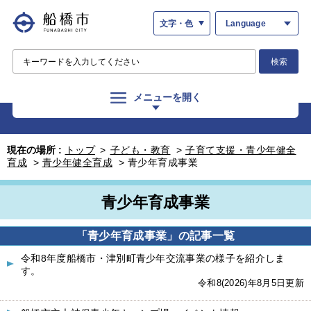
文字・色
Language
検索
メニューを開く
現在の場所 :
トップ
>
子ども・教育
>
子育て支援・青少年健全
育成
>
青少年健全育成
>
青少年育成事業
青少年育成事業
「青少年育成事業」の記事一覧
令和8年度船橋市・津別町青少年交流事業の様子を紹介しま
す。
令和8(2026)年8月5日更新