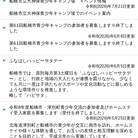
船橋市立大神保青少年キャンプ場 イベント情報
令和8(2026)年7月21日更新
船橋市立大神保青少年キャンプ場でのイベント案内
第61回船橋市青少年キャンプの参加者を募集します※終了しま
した
令和8(2026)年6月8日更新
第61回船橋市青少年キャンプの参加者を募集します※終了しま
した
ふなばしハッピーサタデー
令和8(2026)年6月5日更新
船橋市では、原則毎月第3土曜日を「ふなばしハッピーサタデ
ー」とし、行政と地域の大人たちが連携を図りながら、少なく
ても月に一度は子供たちがスポーツや文化活動などに親しめる
ような環境作りを推進します。
略して「ハピサタ」
令和8年度船橋市・津別町青少年交流の参加者及びホームステ
イ受入家庭を募集します（受付を終了しました）
令和8(2026)年5月25日更新
北海道津別町と船橋市の青少年が交互に両市を訪れ、ホームス
テイや様々な体験を通して、お互いの友情と相互理解を深める
ことを目的として、平成元年から実施しています。