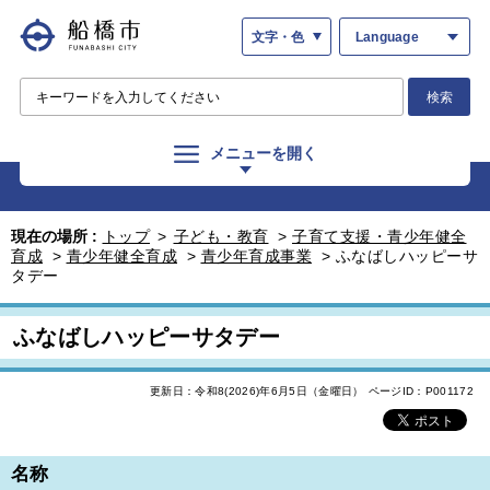
文字・色
Language
検索
メニューを開く
現在の場所 :
トップ
>
子ども・教育
>
子育て支援・青少年健全
育成
>
青少年健全育成
>
青少年育成事業
>
ふなばしハッピーサ
タデー
ふなばしハッピーサタデー
更新日：令和8(2026)年6月5日（金曜日）
ページID：P001172
名称