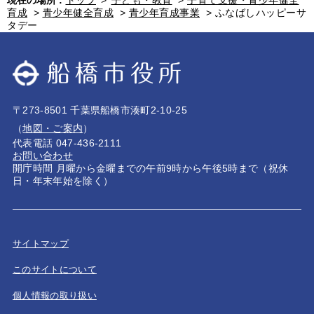
現在の場所 :
トップ
>
子ども・教育
>
子育て支援・青少年健全
育成
>
青少年健全育成
>
青少年育成事業
>
ふなばしハッピーサ
タデー
〒273-8501 千葉県船橋市湊町2-10-25
（
地図・ご案内
）
代表電話 047-436-2111
お問い合わせ
開庁時間 月曜から金曜までの午前9時から午後5時まで（祝休
日・年末年始を除く）
サイトマップ
このサイトについて
個人情報の取り扱い