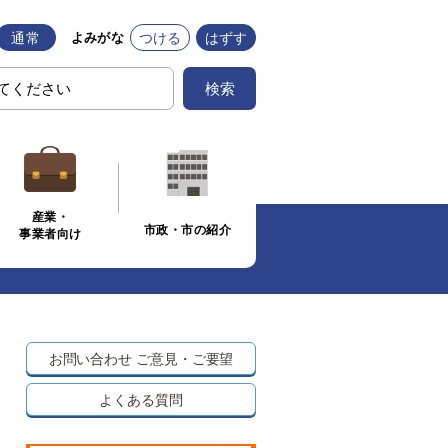
通常
つける
はずす
よみがな
検索
産業・
市政・市の紹介
事業者向け
室
お問い合わせ
ご意見・ご要望
よくある質問