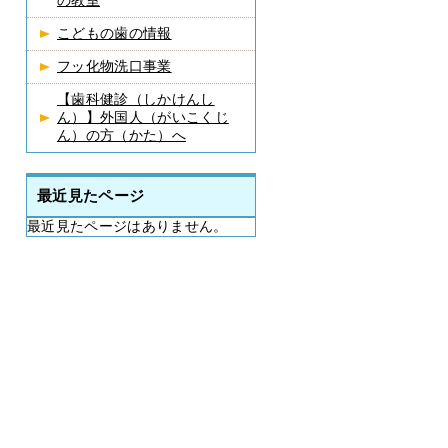
の教室
こどもの歯の情報
フッ化物洗口事業
【歯科健診（しかけんし
ん）】外国人（がいこくじ
ん）の方（かた）へ
最近見たページ
最近見たページはありません。