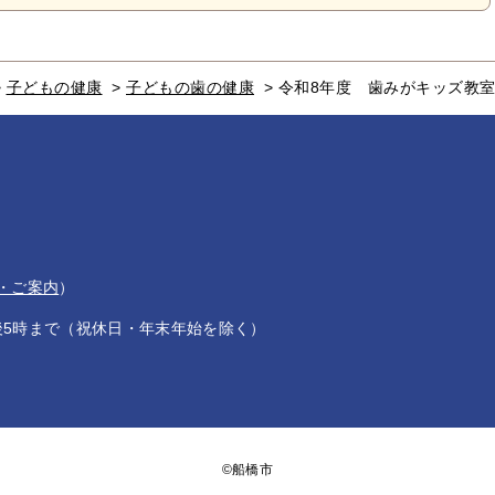
>
子どもの健康
>
子どもの歯の健康
>
令和8年度 歯みがキッズ教
・ご案内
）
後5時まで（祝休日・年末年始を除く）
©船橋市