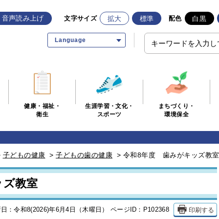
音声読み上げ
拡大
標準
白黒
文字サイズ
配色
Language
生涯学習・文化・
まちづくり・
健康・福祉・
スポーツ
環境保全
衛生
>
子どもの健康
>
子どもの歯の健康
>
令和8年度 歯みがキッズ教
ッズ教室
印刷する
日：令和8(2026)年6月4日（木曜日）
ページID：P102368