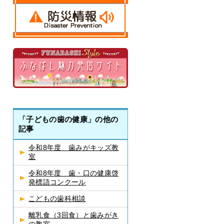
「子どもの歯の健康」の他の
記事
令和8年度 歯みがキッズ教
室
令和8年度 歯・口の健康啓
発標語コンクール
こどもの歯科相談
離乳食（3回食）と歯みがき