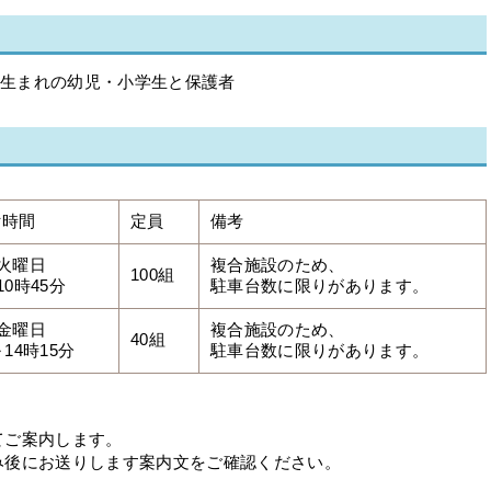
3月生まれの幼児・小学生と保護者
付時間
定員
備考
 火曜日
複合施設のため、
100組
10時45分
駐車台数に限りがあります。
 金曜日
複合施設のため、
40組
～14時15分
駐車台数に限りがあります。
てご案内します。
後にお送りします案内文をご確認ください。