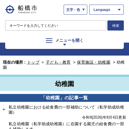
文字・色
Language
検索
メニューを開く
現在の場所 :
トップ
>
子ども・教育
>
保育施設・幼稚園
>
幼稚
園
幼稚園
「幼稚園」の記事一覧
私立幼稚園における給食費の一部補助について（私学助成幼稚
園）
令和8(2026)年8月4日更新
私立幼稚園（私学助成幼稚園）に在園する園児の給食費の一部