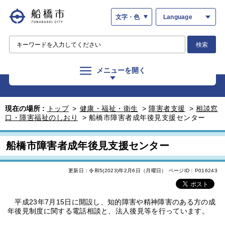
文字・色
Language
検索
メニューを開く
現在の場所 :
トップ
>
健康・福祉・衛生
>
障害者支援
>
相談窓
口・障害福祉のしおり
>
船橋市障害者成年後見支援センター
船橋市障害者成年後見支援センター
更新日：令和5(2023)年2月6日（月曜日）
ページID：P016243
平成23年7月15日に開設し、知的障害や精神障害のある方の成
年後見制度に関する電話相談と、法人後見等を行っています。