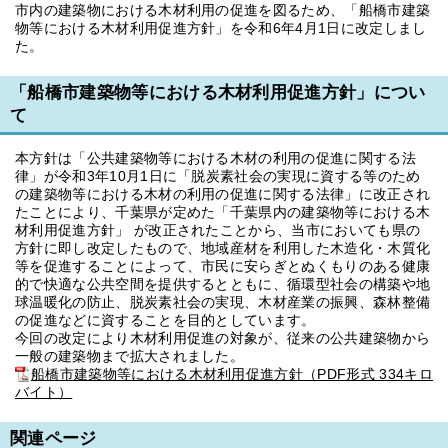
市内の建築物における木材利用の促進を図るため、「船橋市建築
物等における木材利用促進方針」を令和6年4月1日に改定しまし
た。
「船橋市建築物等における木材利用促進方針」につい
て
本方針は「公共建築物等における木材の利用の促進に関する法
律」が令和3年10月1日に「脱炭素社会の実現に資する等のため
の建築物等における木材の利用の促進に関する法律」に改正され
たことにより、千葉県が定めた「千葉県内の建築物等における木
材利用促進方針」 が改正されたことから、当市においても県の
方針に即し改定したもので、地域産材を利用した木造化・木質化
等を促進することによって、市民に安らぎとぬくもりのある健康
的で快適な公共空間を提供するとともに、循環型社会の構築や地
球温暖化の防止、脱炭素社会の実現、木材産業の振興、森林整備
の促進などに資することを目的としています。
今回の改定により木材利用促進の対象が、従来の公共建築物から
一般の建築物まで拡大されました。
船橋市建築物等における木材利用促進方針（PDF形式 334キロ
バイト）
関連ページ