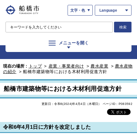
文字・色
Language
検索
メニューを開く
現在の場所 :
トップ
>
産業・事業者向け
>
農水産業
>
農水産物
の紹介
>
船橋市建築物等における木材利用促進方針
船橋市建築物等における木材利用促進方針
更新日：令和6(2024)年4月4日（木曜日）
ページID：P083592
令和6年4月1日に方針を改定しました