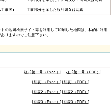
木工事等）
工事部分を示した設計図又は写真
ットの地図検索サイト等を利用して印刷した地図は、私的に利用
がありますのでご注意下さい。
［
様式第一号（Excel）
] ［
様式第一号（PDF）
]
[
別表1（Excel）
] [
別表1（PDF）
]
）
[
別表2（Excel）
] [
別表2（PDF）
]
[
別表3（Excel）
] [
別表3（PDF）
]