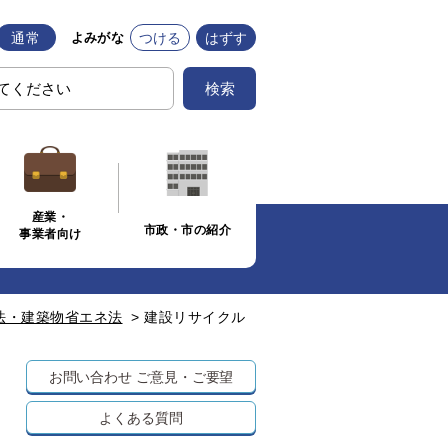
通常
つける
はずす
よみがな
検索
産業・
市政・市の紹介
事業者向け
法・建築物省エネ法
>
建設リサイクル
お問い合わせ
ご意見・ご要望
よくある質問