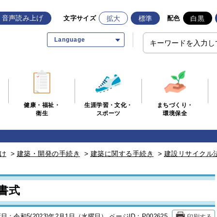
音声読み上げ
拡大
標準
白黒
文字サイズ
配色
Language
生涯学習・文化・
まちづくり・
健康・福祉・
スポーツ
環境保全
衛生
け
>
建築・開発の手続き
>
建築に関する手続き
>
建設リサイクル
書式
印刷する
日：令和5(2023)年2月1日（水曜日）
ページID：P002625