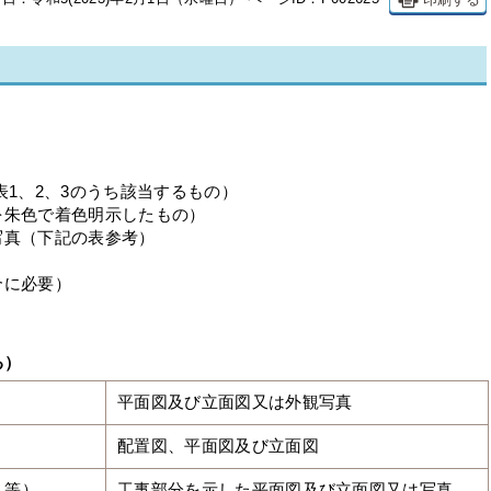
表1、2、3のうち該当するもの）
を朱色で着色明示したもの）
写真（下記の表参考）
合に必要）
る）
平面図及び立面図又は外観写真
配置図、平面図及び立面図
ム等）
工事部分を示した平面図及び立面図又は写真