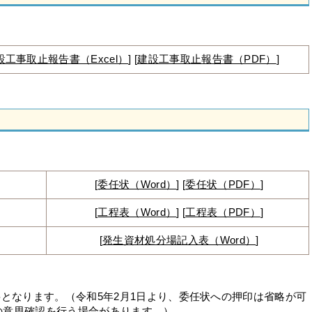
設工事取止報告書（Excel）
] [
建設工事取止報告書（PDF）
]
[
委任状（Word）
] [
委任状（PDF）
]
[
工程表（Word）
] [
工程表（PDF）
]
[
発生資材処分場記入表（Word）
]
要となります。（令和5年2月1日より、委任状への押印は省略が可
の意思確認を行う場合があります。）