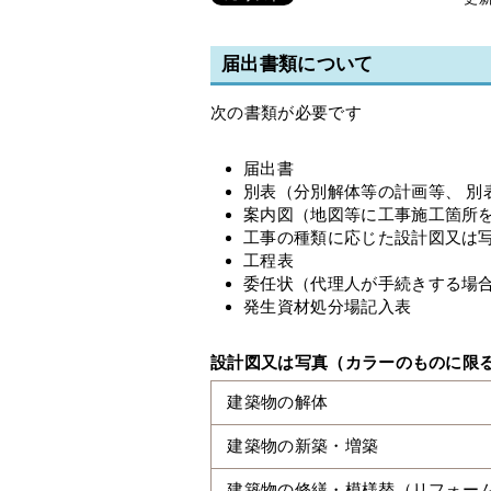
届出書類について
次の書類が必要です
届出書
別表（分別解体等の計画等、 別
案内図（地図等に工事施工箇所
工事の種類に応じた設計図又は
工程表
委任状（代理人が手続きする場
発生資材処分場記入表
設計図又は写真（カラーのものに限
建築物の解体
建築物の新築・増築
建築物の修繕・模様替（リフォー