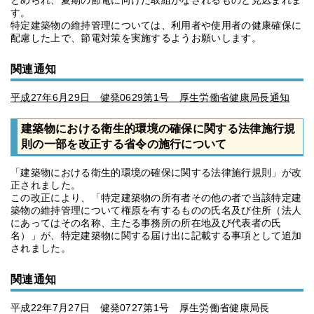
とめられ、夏期の節電に向けた取組がなされるものと見込まれま
す。
特定建築物の維持管理については、利用者や使用者の健康確保に
配慮した上で、節電対策を実施するようお願いします。
関連通知
平成27年6月29日 健発0629第1号 厚生労働省健康局長通知
建築物における衛生的環境の確保に関する法律施行規
則の一部を改正する省令の施行について
「建築物における衛生的環境の確保に関する法律施行規則」が改
正されました。
この改正により、「特定建築物の所有者その他の者で当該特定建
築物の維持管理について権原を有するものの氏名及び住所（法人
にあってはその名称、主たる事務所の所在地及び代表者の氏
名）」が、特定建築物に関する届け出に記載する事項として追加
されました。
関連通知
平成22年7月27日 健発0727第1号 厚生労働省健康局長