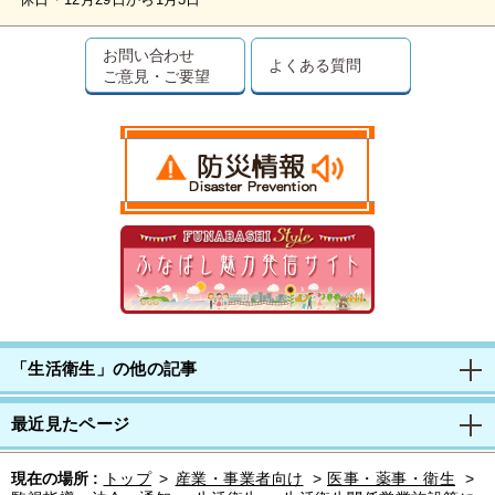
休日・12月29日から1月3日
お問い合わせ
よくある質問
ご意見・ご要望
「生活衛生」の他の記事
最近見たページ
現在の場所 :
トップ
>
産業・事業者向け
>
医事・薬事・衛生
>