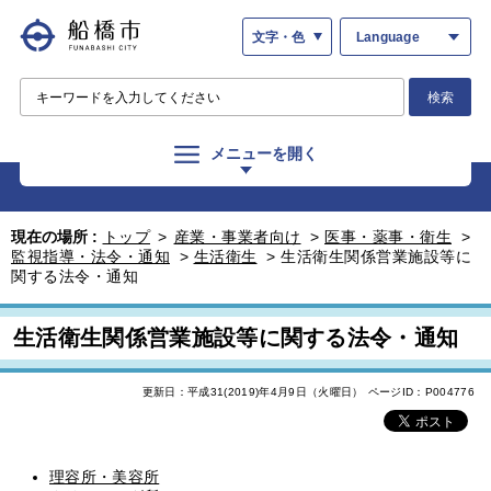
文字・色
Language
検索
メニューを開く
現在の場所 :
トップ
>
産業・事業者向け
>
医事・薬事・衛生
>
監視指導・法令・通知
>
生活衛生
>
生活衛生関係営業施設等に
関する法令・通知
生活衛生関係営業施設等に関する法令・通知
更新日：平成31(2019)年4月9日（火曜日）
ページID：P004776
理容所・美容所