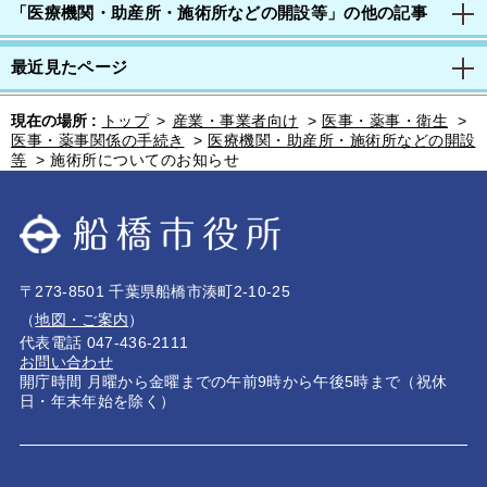
「医療機関・助産所・施術所などの開設等」の他の記事
最近見たページ
現在の場所 :
トップ
>
産業・事業者向け
>
医事・薬事・衛生
>
医事・薬事関係の手続き
>
医療機関・助産所・施術所などの開設
等
>
施術所についてのお知らせ
〒273-8501 千葉県船橋市湊町2-10-25
（
地図・ご案内
）
代表電話 047-436-2111
お問い合わせ
開庁時間 月曜から金曜までの午前9時から午後5時まで（祝休
日・年末年始を除く）