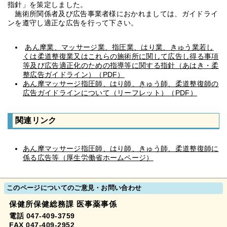
指針」を策定しました。
施術所関係者及び広告事業者様におかれましては、ガイドライ
ンを遵守し適正な広告を行って下さい。
あん摩業、マッサージ業、指圧業、はり業、きゅう業若し
くは柔道整復業又はこれらの施術所に関して広告し得る事項
等及び広告適正化のための指導等に関する指針（あはき・柔
整広告ガイドライン）（PDF）
あん摩マッサージ指圧師、はり師、きゅう師、柔道整復師の
広告ガイドラインについて（リーフレット）（PDF）
関連リンク
あん摩マッサージ指圧師、はり師、きゅう師、柔道整復師に
係る広告等（厚生労働省ホームページ）
このページについてのご意見・お問い合わせ
保健所保健総務課 医事薬事係
電話 047-409-3759
FAX 047-409-2952