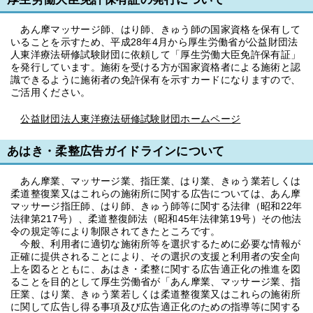
あん摩マッサージ師、はり師、きゅう師の国家資格を保有して
いることを示すため、平成28年4月から厚生労働省が公益財団法
人東洋療法研修試験財団に依頼して「厚生労働大臣免許保有証」
を発行しています。施術を受ける方が国家資格者による施術と認
識できるように施術者の免許保有を示すカードになりますので、
ご活用ください。
公益財団法人東洋療法研修試験財団ホームページ
あはき・柔整広告ガイドラインについて
あん摩業、マッサージ業、指圧業、はり業、きゅう業若しくは
柔道整復業又はこれらの施術所に関する広告については、あん摩
マッサージ指圧師、はり師、きゅう師等に関する法律（昭和22年
法律第217号）、柔道整復師法（昭和45年法律第19号）その他法
令の規定等により制限されてきたところです。
今般、利用者に適切な施術所等を選択するために必要な情報が
正確に提供されることにより、その選択の支援と利用者の安全向
上を図るとともに、あはき・柔整に関する広告適正化の推進を図
ることを目的として厚生労働省が「あん摩業、マッサージ業、指
圧業、はり業、きゅう業若しくは柔道整復業又はこれらの施術所
に関して広告し得る事項及び広告適正化のための指導等に関する