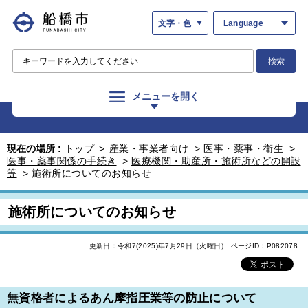
文字・色
Language
検索
メニューを開く
現在の場所 :
トップ
>
産業・事業者向け
>
医事・薬事・衛生
>
医事・薬事関係の手続き
>
医療機関・助産所・施術所などの開設
等
>
施術所についてのお知らせ
施術所についてのお知らせ
更新日：令和7(2025)年7月29日（火曜日）
ページID：P082078
無資格者によるあん摩指圧業等の防止について