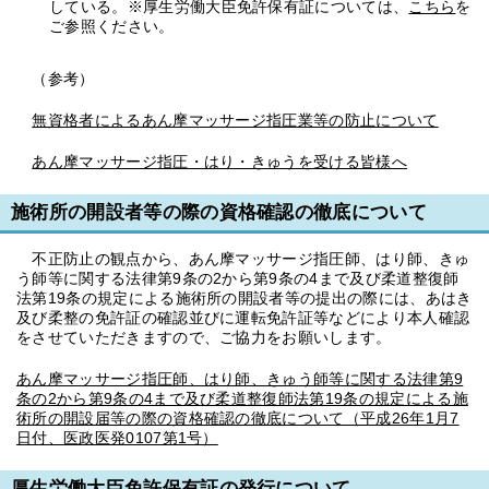
している。※厚生労働大臣免許保有証については、
こちら
を
ご参照ください。
（参考）
無資格者によるあん摩マッサージ指圧業等の防止について
あん摩マッサージ指圧・はり・きゅうを受ける皆様へ
施術所の開設者等の際の資格確認の徹底について
不正防止の観点から、あん摩マッサージ指圧師、はり師、きゅ
う師等に関する法律第9条の2から第9条の4まで及び柔道整復師
法第19条の規定による施術所の開設者等の提出の際には、あはき
及び柔整の免許証の確認並びに運転免許証等などにより本人確認
をさせていただきますので、ご協力をお願いします。
あん摩マッサージ指圧師、はり師、きゅう師等に関する法律第9
条の2から第9条の4まで及び柔道整復師法第19条の規定による施
術所の開設届等の際の資格確認の徹底について（平成26年1月7
日付、医政医発0107第1号）
厚生労働大臣免許保有証の発行について