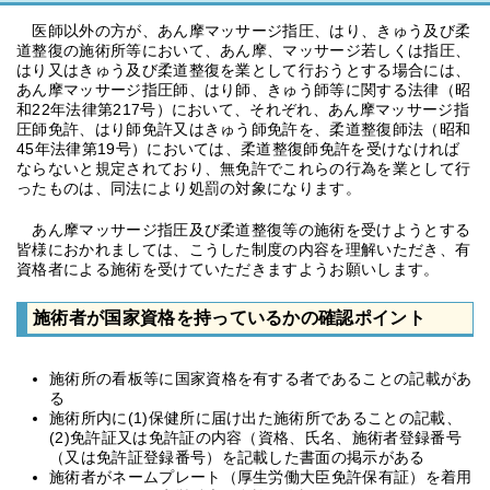
医師以外の方が、あん摩マッサージ指圧、はり、きゅう及び柔
道整復の施術所等において、あん摩、マッサージ若しくは指圧、
はり又はきゅう及び柔道整復を業として行おうとする場合には、
あん摩マッサージ指圧師、はり師、きゅう師等に関する法律（昭
和22年法律第217号）において、それぞれ、あん摩マッサージ指
圧師免許、はり師免許又はきゅう師免許を、柔道整復師法（昭和
45年法律第19号）においては、柔道整復師免許を受けなければ
ならないと規定されており、無免許でこれらの行為を業として行
ったものは、同法により処罰の対象になります。
あん摩マッサージ指圧及び柔道整復等の施術を受けようとする
皆様におかれましては、こうした制度の内容を理解いただき、有
資格者による施術を受けていただきますようお願いします。
施術者が国家資格を持っているかの確認ポイント
施術所の看板等に国家資格を有する者であることの記載があ
る
施術所内に(1)保健所に届け出た施術所であることの記載、
(2)免許証又は免許証の内容（資格、氏名、施術者登録番号
（又は免許証登録番号）を記載した書面の掲示がある
施術者がネームプレート（厚生労働大臣免許保有証）を着用