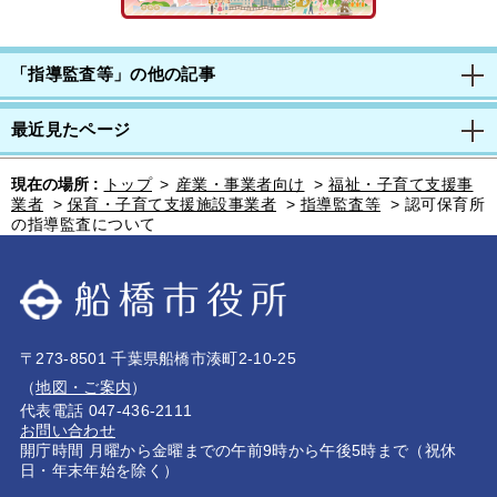
「指導監査等」の他の記事
最近見たページ
現在の場所 :
トップ
>
産業・事業者向け
>
福祉・子育て支援事
業者
>
保育・子育て支援施設事業者
>
指導監査等
>
認可保育所
の指導監査について
〒273-8501 千葉県船橋市湊町2-10-25
（
地図・ご案内
）
代表電話 047-436-2111
お問い合わせ
開庁時間 月曜から金曜までの午前9時から午後5時まで（祝休
日・年末年始を除く）