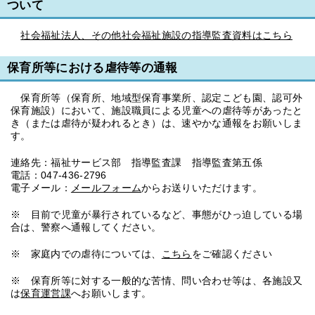
ついて
社会福祉法人、その他社会福祉施設の指導監査資料はこちら
保育所等における虐待等の通報
保育所等（保育所、地域型保育事業所、認定こども園、認可外
保育施設）において、施設職員による児童への虐待等があったと
き（または虐待が疑われるとき）は、速やかな通報をお願いしま
す。
連絡先：福祉サービス部 指導監査課 指導監査第五係
電話：047-436-2796
電子メール：
メールフォーム
からお送りいただけます。
※ 目前で児童が暴行されているなど、事態がひっ迫している場
合は、警察へ通報してください。
※ 家庭内での虐待については、
こちら
をご確認ください
※ 保育所等に対する一般的な苦情、問い合わせ等は、各施設又
は
保育運営課
へお願いします。