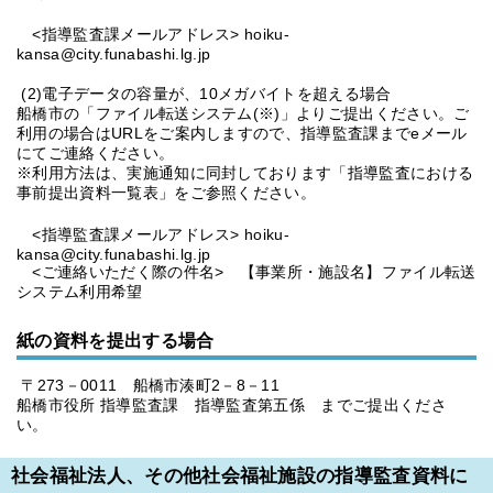
<指導監査課メールアドレス> hoiku-
kansa@city.funabashi.lg.jp
(2)電子データの容量が、10メガバイトを超える場合
船橋市の「ファイル転送システム(※)」よりご提出ください。ご
利用の場合はURLをご案内しますので、指導監査課までeメール
にてご連絡ください。
※利用方法は、実施通知に同封しております「指導監査における
事前提出資料一覧表」をご参照ください。
<指導監査課メールアドレス> hoiku-
kansa@city.funabashi.lg.jp
<ご連絡いただく際の件名> 【事業所・施設名】ファイル転送
システム利用希望
紙の資料を提出する場合
〒273－0011 船橋市湊町2－8－11
船橋市役所 指導監査課 指導監査第五係 までご提出くださ
い。
社会福祉法人、その他社会福祉施設の指導監査資料に