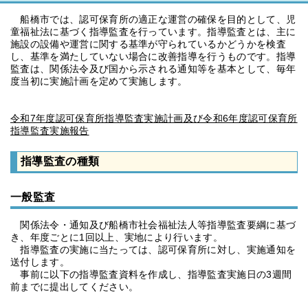
船橋市では、認可保育所の適正な運営の確保を目的として、児
童福祉法に基づく指導監査を行っています。指導監査とは、主に
施設の設備や運営に関する基準が守られているかどうかを検査
し、基準を満たしていない場合に改善指導を行うものです。指導
監査は、関係法令及び国から示される通知等を基本として、毎年
度当初に実施計画を定めて実施します。
令和7年度認可保育所指導監査実施計画及び令和6年度認可保育所
指導監査実施報告
指導監査の種類
一般監査
関係法令・通知及び船橋市社会福祉法人等指導監査要綱に基づ
き、年度ごとに1回以上、実地により行います。
指導監査の実施に当たっては、認可保育所に対し、実施通知を
送付します。
事前に以下の指導監査資料を作成し、指導監査実施日の3週間
前までに提出してください。