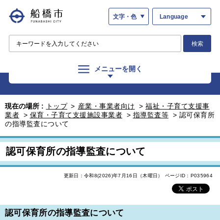
文字・色
Language
検索
メニューを開く
現在の場所 :
トップ
>
産業・事業者向け
>
福祉・子育て支援事
業者
>
保育・子育て支援施設事業者
>
指導監査等
>
認可保育所
の指導監査について
認可保育所の指導監査について
更新日：令和8(2026)年7月16日（木曜日）
ページID：P035964
認可保育所の指導監査について