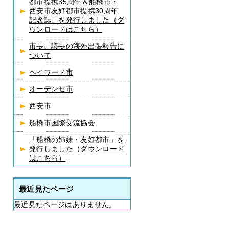
都市提携35周年＆船橋市・
西安市友好都市提携30周年
記念誌」を発行しました（ダ
ウンロードはこちら）
市長、議長の海外出張報告に
ついて
ヘイワード市
オーデンセ市
西安市
船橋市国際交流協会
「船橋の姉妹・友好都市」を
発行しました（ダウンロード
はこちら）
最近見たページ
最近見たページはありません。