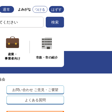
通常
つける
はずす
よみがな
検索
産業・
市政・市の紹介
事業者向け
協会
お問い合わせ
ご意見・ご要望
よくある質問