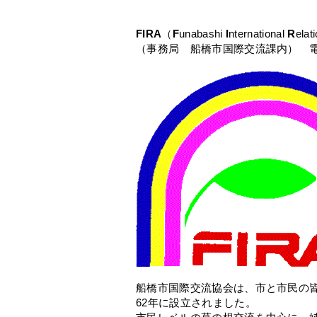
FIRA
（
F
unabashi
I
nternational
R
elat
（事務局 船橋市国際交流課内） 電話番
船橋市国際交流協会は、市と市民の
62年に設立されました。