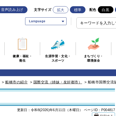
音声読み上げ
拡大
標準
白黒
文字サイズ
配色
Language
生涯学習・文化・
まちづくり・
健康・福祉・
スポーツ
環境保全
衛生
>
船橋市の紹介
>
国際交流（姉妹・友好都市）
>
船橋市国際交流
更新日：令和8(2026)年6月11日（木曜日）
ページID：P004817