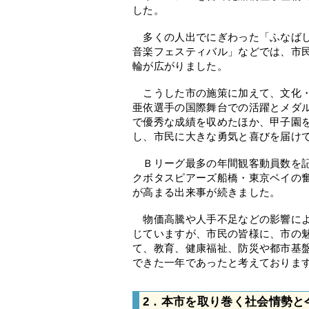
した。
多くの人出でにぎわった「ふなばし
音楽フェスティバル」などでは、市
輪が広がりました。
こうした市の施策に加えて、文化・
亜依選手の国際舞台での活躍とメダ
で優秀な成績を収めたほか、甲子園
し、市民に大きな勇気と喜びを届け
Ｂリーグ最多の年間観客動員数を記
クボタスピアーズ船橋・東京ベイの
が高まる出来事が続きました。
物価高騰や人手不足などの影響によ
じていますが、市民の皆様に、市の
て、教育、健康福祉、防災や都市基
できた一年であったと考えておりま
2．
本市を取り巻く社会情勢と