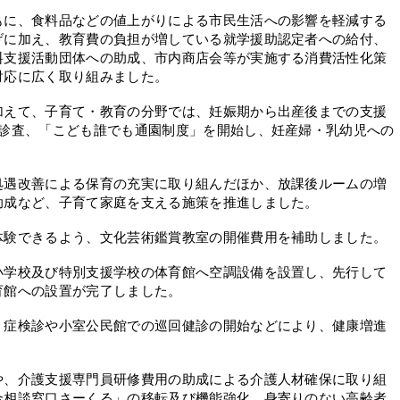
に、食料品などの値上がりによる市民生活への影響を軽減する
げに加え、教育費の負担が増している就学援助認定者への給付、
料支援活動団体への助成、市内商店会等が実施する消費活性化策
対応に広く取り組みました。
えて、子育て・教育の分野では、妊娠期から出産後までの支援
康診査、「こども誰でも通園制度」を開始し、妊産婦・乳幼児への
遇改善による保育の充実に取り組んだほか、放課後ルームの増
助成など、子育て家庭を支える施策を推進しました。
験できるよう、文化芸術鑑賞教室の開催費用を補助しました。
学校及び特別支援学校の体育館へ空調設備を設置し、先行して
育館への設置が完了しました。
症検診や小室公民館での巡回健診の開始などにより、健康増進
、介護支援専門員研修費用の助成による介護人材確保に取り組
合相談窓口さーくる」の移転及び機能強化、身寄りのない高齢者