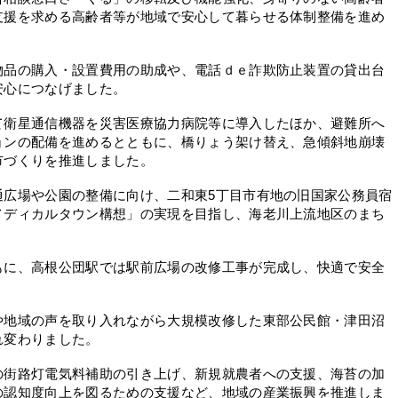
支援を求める高齢者等が地域で安心して暮らせる体制整備を進め
品の購入・設置費用の助成や、電話ｄｅ詐欺防止装置の貸出台
安心につなげました。
衛星通信機器を災害医療協力病院等に導入したほか、避難所へ
ョンの配備を進めるとともに、橋りょう架け替え、急傾斜地崩壊
市づくりを推進しました。
広場や公園の整備に向け、二和東5丁目市有地の旧国家公務員宿
メディカルタウン構想」の実現を目指し、海老川上流地区のまち
に、高根公団駅では駅前広場の改修工事が完成し、快適で安全
地域の声を取り入れながら大規模改修した東部公民館・津田沼
れ変わりました。
街路灯電気料補助の引き上げ、新規就農者への支援、海苔の加
の認知度向上を図るための支援など、地域の産業振興を推進しま