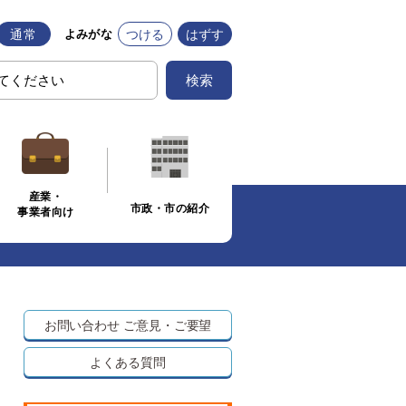
通常
つける
はずす
よみがな
検索
産業・
市政・市の紹介
事業者向け
お問い合わせ
ご意見・ご要望
よくある質問