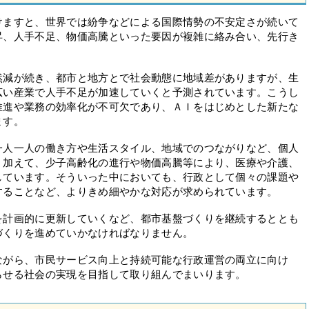
ますと、世界では紛争などによる国際情勢の不安定さが続いて
昇、人手不足、物価高騰といった要因が複雑に絡み合い、先行き
減が続き、都市と地方とで社会動態に地域差がありますが、生
広い産業で人手不足が加速していくと予測されています。こうし
推進や業務の効率化が不可欠であり、ＡＩをはじめとした新たな
ます。
人一人の働き方や生活スタイル、地域でのつながりなど、個人
。加えて、少子高齢化の進行や物価高騰等により、医療や介護、
しています。そういった中においても、行政として個々の課題や
することなど、よりきめ細やかな対応が求められています。
計画的に更新していくなど、都市基盤づくりを継続するととも
づくりを進めていかなければなりません。
がら、市民サービス向上と持続可能な行政運営の両立に向け
らせる社会の実現を目指して取り組んでまいります。