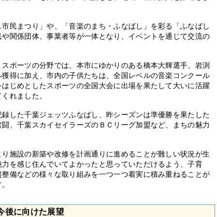
市民まつり」や、「音楽のまち・ふなばし」を彩る「ふなばし
民や関係団体、事業者等が一体となり、イベントを通じて交流の
スポーツの分野では、本市にゆかりのある橋本大輝選手、岩渕
ル獲得に加え、市内の子供たちは、全国レベルの音楽コンクール
をはじめとしたスポーツの全国大会に出場を果たして大いに活躍
てくれました。
録した千葉ジェッツふなばし、昨シーズンは準優勝を果たした
奮闘、千葉スカイセイラーズのＢＣリーグ加盟など、まちの魅力
り施設の新築や改修を計画通りに進めることが難しい状況が生
魅力を感じ住んでいてよかったと思っていただけるよう、子育
盤整備などの様々な取り組みを一つ一つ着実に積み重ねることが
す。
今後に向けた展望