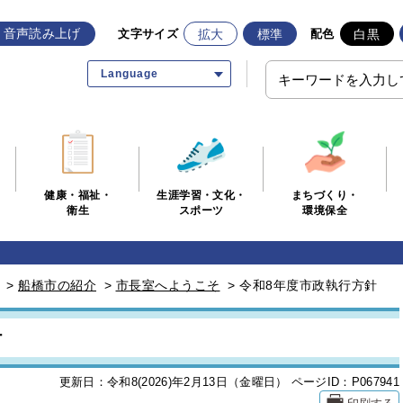
音声読み上げ
拡大
標準
白黒
文字サイズ
配色
Language
生涯学習・文化・
まちづくり・
健康・福祉・
スポーツ
環境保全
衛生
>
船橋市の紹介
>
市長室へようこそ
>
令和8年度市政執行方針
針
更新日：令和8(2026)年2月13日（金曜日）
ページID：P067941