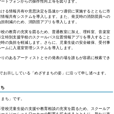
マートフォンからの操作性向上等を図ります。
ける情報共有や意思決定を迅速かつ適切に実施するとともに市
害情報共有システムを導入します。また、発災時の消防団員への
負担削減のため、消防団アプリを導入します。
校の教育の充実を図るため、普通教室に加え、理科室、音楽室
市立特別支援学校のスクールバス位置情報アプリを導入すること
校時の負担を軽減します。さらに、児童生徒の安全確保、受付事
ルームに入退室管理システムを導入します。
りのあるアーティストとその発表の場を誰もが容易に検索でき
でお示ししている「めざすまちの姿」に沿って申し述べます。
まち
くまち」です。
登校児童生徒の支援や教育相談の充実を図るため、スクールア
クールソーシャルワーカーの配置を拡大するとともに、新たに市