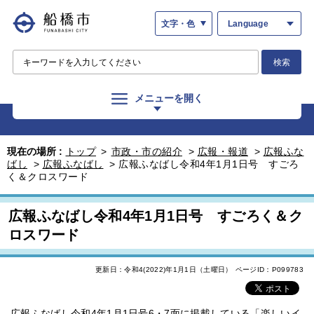
文字・色
Language
検索
メニューを開く
現在の場所 :
トップ
>
市政・市の紹介
>
広報・報道
>
広報ふな
ばし
>
広報ふなばし
>
広報ふなばし令和4年1月1日号 すごろ
く＆クロスワード
広報ふなばし令和4年1月1日号 すごろく＆ク
ロスワード
更新日：令和4(2022)年1月1日（土曜日）
ページID：P099783
広報ふなばし令和4年1月1日号6・7面に掲載している「楽しいイ