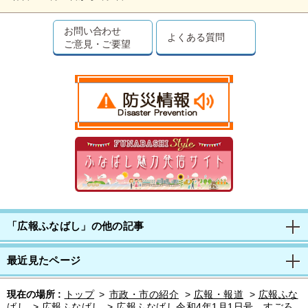
お問い合わせ
よくある質問
ご意見・ご要望
「広報ふなばし」の他の記事
最近見たページ
現在の場所 :
トップ
>
市政・市の紹介
>
広報・報道
>
広報ふな
ばし
>
広報ふなばし
>
広報ふなばし令和4年1月1日号 すごろ