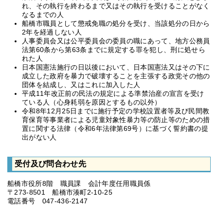
れ、その執行を終わるまで又はその執行を受けることがなく
なるまでの人
船橋市職員として懲戒免職の処分を受け、当該処分の日から
2年を経過しない人
人事委員会又は公平委員会の委員の職にあって、地方公務員
法第60条から第63条までに規定する罪を犯し、刑に処せら
れた人
日本国憲法施行の日以後において、日本国憲法又はその下に
成立した政府を暴力で破壊することを主張する政党その他の
団体を結成し、又はこれに加入した人
平成11年改正前の民法の規定による準禁治産の宣言を受け
ている人（心身耗弱を原因とするもの以外）
令和8年12月25日までに施行予定の学校設置者等及び民間教
育保育等事業者による児童対象性暴力等の防止等のための措
置に関する法律（令和6年法律第69号）に基づく誓約書の提
出がない人
受付及び問合わせ先
船橋市役所8階 職員課 会計年度任用職員係
〒273-8501 船橋市湊町2-10-25
電話番号 047-436-2147