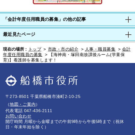
「会計年度任用職員の募集」の他の記事
最近見たページ
現在の場所 :
トップ
>
市政・市の紹介
>
人事・職員募集
>
会計
年度任用職員の募集
>
【海神南・塚田南放課後ルーム(学童保
育)】看護師を募集します！
〒273-8501 千葉県船橋市湊町2-10-25
（
地図・ご案内
）
代表電話 047-436-2111
お問い合わせ
開庁時間 月曜から金曜までの午前9時から午後5時まで（祝休
日・年末年始を除く）