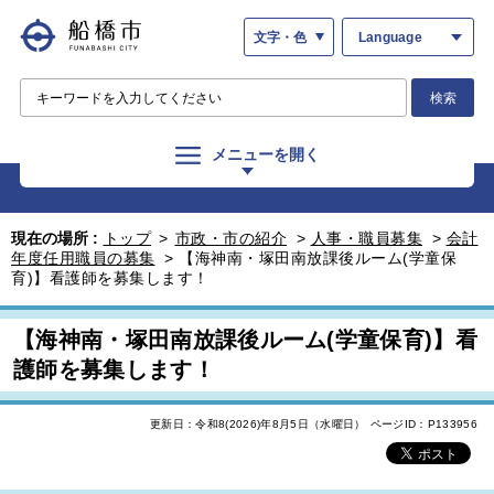
文字・色
Language
検索
メニューを開く
現在の場所 :
トップ
>
市政・市の紹介
>
人事・職員募集
>
会計
年度任用職員の募集
>
【海神南・塚田南放課後ルーム(学童保
育)】看護師を募集します！
【海神南・塚田南放課後ルーム(学童保育)】看
護師を募集します！
更新日：令和8(2026)年8月5日（水曜日）
ページID：P133956