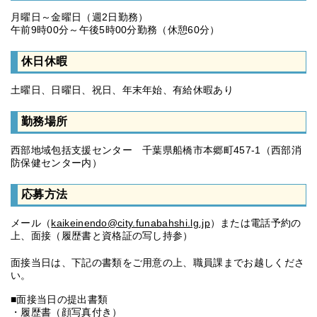
月曜日～金曜日（週2日勤務）
午前9時00分～午後5時00分勤務（休憩60分）
休日休暇
土曜日、日曜日、祝日、年末年始、有給休暇あり
勤務場所
西部地域包括支援センター 千葉県船橋市本郷町457-1（西部消
防保健センター内）
応募方法
メール（
kaikeinendo@city.funabahshi.lg.jp
）または電話予約の
上、面接（履歴書と資格証の写し持参）
面接当日は、下記の書類をご用意の上、職員課までお越しくださ
い。
■面接当日の提出書類
・履歴書（顔写真付き）