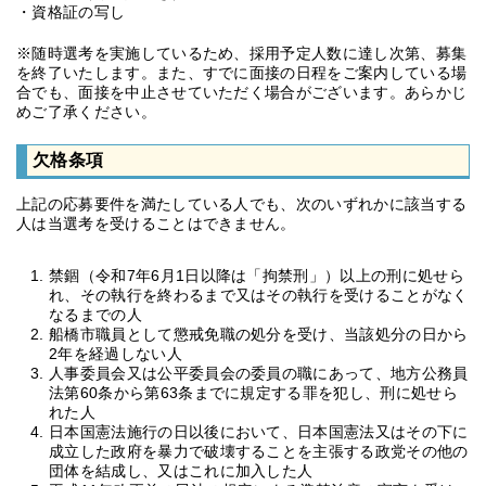
・資格証の写し
※随時選考を実施しているため、採用予定人数に達し次第、募集
を終了いたします。また、すでに面接の日程をご案内している場
合でも、面接を中止させていただく場合がございます。あらかじ
めご了承ください。
欠格条項
上記の応募要件を満たしている人でも、次のいずれかに該当する
人は当選考を受けることはできません。
禁錮（令和7年6月1日以降は「拘禁刑」）以上の刑に処せら
れ、その執行を終わるまで又はその執行を受けることがなく
なるまでの人
船橋市職員として懲戒免職の処分を受け、当該処分の日から
2年を経過しない人
人事委員会又は公平委員会の委員の職にあって、地方公務員
法第60条から第63条までに規定する罪を犯し、刑に処せら
れた人
日本国憲法施行の日以後において、日本国憲法又はその下に
成立した政府を暴力で破壊することを主張する政党その他の
団体を結成し、又はこれに加入した人