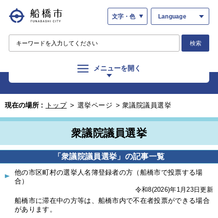
文字・色
Language
検索
メニューを開く
現在の場所 :
トップ
>
選挙ページ
>
衆議院議員選挙
衆議院議員選挙
「衆議院議員選挙」の記事一覧
他の市区町村の選挙人名簿登録者の方（船橋市で投票する場
合）
令和8(2026)年1月23日更新
船橋市に滞在中の方等は、船橋市内で不在者投票ができる場合
があります。