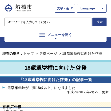
文字・色
Language
検索
メニューを開く
現在の場所 :
トップ
>
選挙ページ
>
18歳選挙権に向けた啓発
18歳選挙権に向けた啓発
「18歳選挙権に向けた啓発」の記事一覧
選挙権年齢が「満18歳以上」になりました
平成29(2017)年2月27日更新
有料広告欄