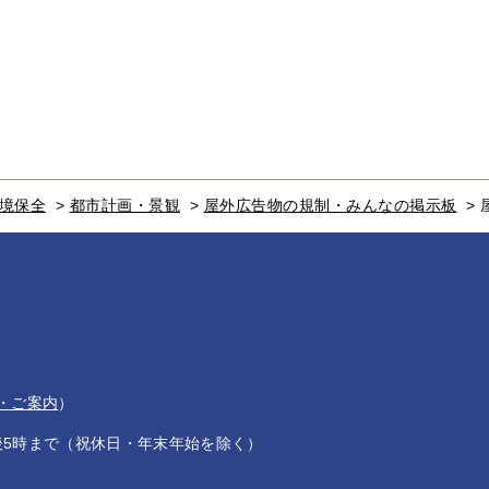
境保全
>
都市計画・景観
>
屋外広告物の規制・みんなの掲示板
>
・ご案内
）
後5時まで（祝休日・年末年始を除く）