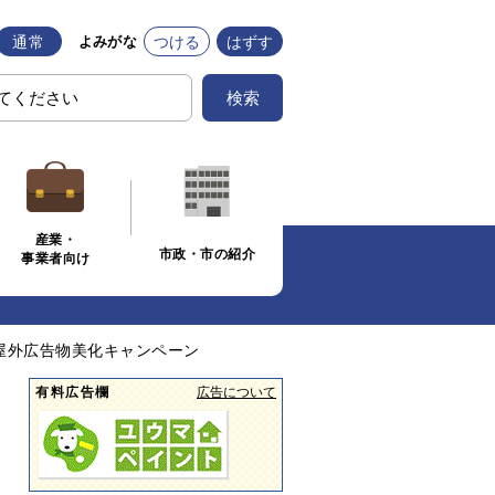
通常
つける
はずす
よみがな
検索
産業・
市政・市の紹介
事業者向け
屋外広告物美化キャンペーン
有料広告欄
広告について