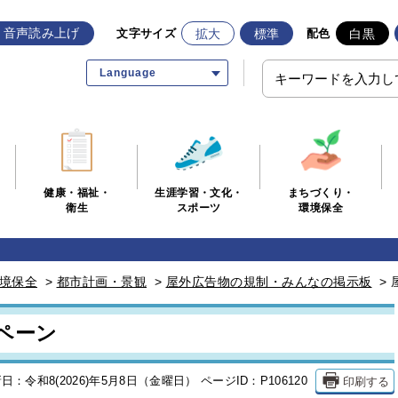
音声読み上げ
拡大
標準
白黒
文字サイズ
配色
Language
生涯学習・文化・
まちづくり・
健康・福祉・
スポーツ
環境保全
衛生
境保全
>
都市計画・景観
>
屋外広告物の規制・みんなの掲示板
>
ペーン
印刷する
日：令和8(2026)年5月8日（金曜日）
ページID：P106120