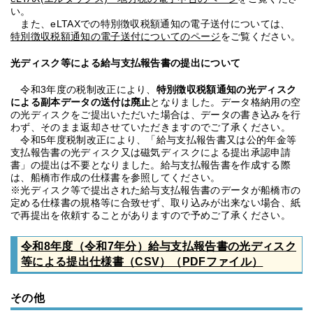
い。
また、eLTAXでの特別徴収税額通知の電子送付については、
特別徴収税額通知の電子送付についてのページ
をご覧ください。
光ディスク等による給与支払報告書の提出について
令和3年度の税制改正により、
特別徴収税額通知の光ディスク
による副本データの送付は廃止
となりました。データ格納用の空
の光ディスクをご提出いただいた場合は、データの書き込みを行
わず、そのまま返却させていただきますのでご了承ください。
令和5年度税制改正により、「給与支払報告書又は公的年金等
支払報告書の光ディスク又は磁気ディスクによる提出承認申請
書」の提出は不要となりました。給与支払報告書を作成する際
は、船橋市作成の仕様書を参照してください。
※光ディスク等で提出された給与支払報告書のデータが船橋市の
定める仕様書の規格等に合致せず、取り込みが出来ない場合、紙
で再提出を依頼することがありますので予めご了承ください。
令和8年度（令和7年分）給与支払報告書の光ディスク
等による提出仕様書（CSV）（PDFファイル）
その他