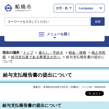
文字・色
Language
検索
メニューを開く
現在の場所 :
トップ
>
暮らし・手続き
>
税金・債権
>
個人市民
税
>
給与支払者である事業主の方へ
>
給与支払報告書の提出に
ついて
給与支払報告書の提出について
更新日：令和8(2026)年1月5日（月曜日）
ページID：P084038
給与支払報告書の提出について