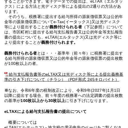
することができます。電子データでの提出は、eLTAX（エルタッ
クス）による方法と光ディスク等による提出の2通りの方法があ
ります。
そのうち、税務署に提出する給与所得の源泉徴収票又は公的年
金等の源泉徴収票についてe-Tax(イータックス)又は光ディスク
等により提出することが
義務付けられる者
（下記参照）について
は、市区町村に提出する給与支払報告書又は公的年金等支払報告
書の提出についても、eLTAX(エルタックス)又は光ディスク等に
より提出することが
義務付けられます。
義務付けられる者
とは・・・基準年（前々年）に税務署に提出す
る給与所得の源泉徴収票又は公的年金等の源泉徴収票の提出枚数
が100枚以上の者。
給与支払報告書等のeLTAX又は光ディスク等による提出義務基
準の引き下げについて（チラシ）（PDF形式 245キロバイト）
※
なお、令和6年度の税制改正により、令和9年(2027年)1月1日
以降に提出する場合、前々年度の税務署への法定調書の提出枚数
の基準が
100枚以上から30枚以上
に引き下げになります。
eLTAXによる給与支払報告書の提出について
概要については
eLTAX(エルタックス)－地方税の電子申告のページ
をご覧くださ