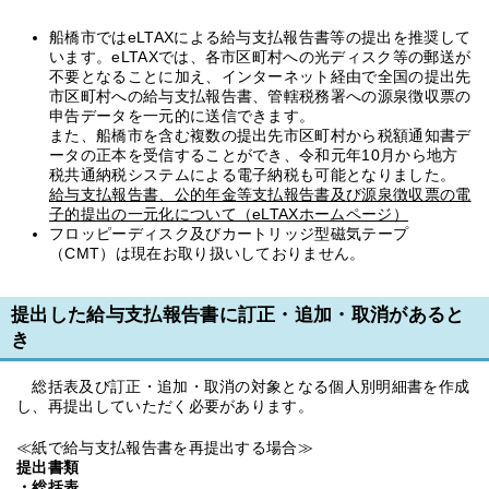
船橋市ではeLTAXによる給与支払報告書等の提出を推奨して
います。eLTAXでは、各市区町村への光ディスク等の郵送が
不要となることに加え、インターネット経由で全国の提出先
市区町村への給与支払報告書、管轄税務署への源泉徴収票の
申告データを一元的に送信できます。
また、船橋市を含む複数の提出先市区町村から税額通知書デ
ータの正本を受信することができ、令和元年10月から地方
税共通納税システムによる電子納税も可能となりました。
給与支払報告書、公的年金等支払報告書及び源泉徴収票の電
子的提出の一元化について（eLTAXホームページ）
フロッピーディスク及びカートリッジ型磁気テープ
（CMT）は現在お取り扱いしておりません。
提出した給与支払報告書に訂正・追加・取消があると
き
総括表及び訂正・追加・取消の対象となる個人別明細書を作成
し、再提出していただく必要があります。
≪紙で給与支払報告書を再提出する場合≫
提出書類
・総括表