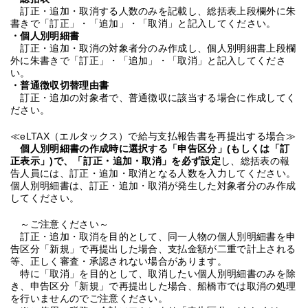
訂正・追加・取消する人数のみを記載し、総括表上段欄外に朱
書きで「訂正」・「追加」・「取消」と記入してください。
・個人別明細書
訂正・追加・取消の対象者分のみ作成し、個人別明細書上段欄
外に朱書きで「訂正」・「追加」・「取消」と記入してくださ
い。
・普通徴収切替理由書
訂正・追加の対象者で、普通徴収に該当する場合に作成してく
ださい。
≪eLTAX（エルタックス）で給与支払報告書を再提出する場合≫
個人別明細書の作成時に選択する「申告区分」(もしくは「訂
正表示」)で、「訂正・追加・取消」を必ず設定
し、総括表の報
告人員には、訂正・追加・取消となる人数を入力してください。
個人別明細書は、訂正・追加・取消が発生した対象者分のみ作成
してください。
～ご注意ください～
訂正・追加・取消を目的として、同一人物の個人別明細書を申
告区分「新規」で再提出した場合、支払金額が二重で計上される
等、正しく審査・承認されない場合があります。
特に「取消」を目的として、取消したい個人別明細書のみを除
き、申告区分「新規」で再提出した場合、船橋市では取消の処理
を行いませんのでご注意ください。