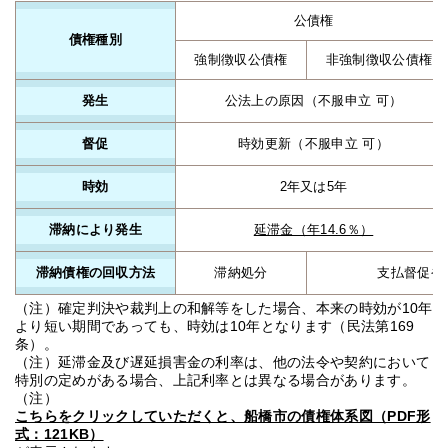
公債権
債権種別
強制徴収公債権
非強制徴収公債権
発生
公法上の原因（不服申立 可）
督促
時効更新（不服申立 可）
時効
2年又は5年
滞納により発生
延滞金（年14.6％）
滞納債権の回収方法
滞納処分
支払督促や
（注）確定判決や裁判上の和解等をした場合、本来の時効が10年
より短い期間であっても、時効は10年となります（民法第169
条）。
（注）延滞金及び遅延損害金の利率は、他の法令や契約において
特別の定めがある場合、上記利率とは異なる場合があります。
（注）
こちらをクリックしていただくと、船橋市の債権体系図（PDF形
式：121KB）