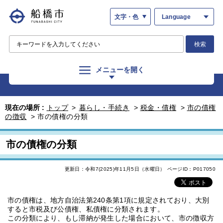
文字・色
Language
検索
メニューを開く
現在の場所 :
トップ
>
暮らし・手続き
>
税金・債権
>
市の債権
の徴収
>
市の債権の分類
市の債権の分類
更新日：令和7(2025)年11月5日（水曜日）
ページID：P017050
市の債権は、地方自治法第240条第1項に規定されており、大別
すると市税及び公債権、私債権に分類されます。
この分類により、もし滞納が発生した場合において、市の徴収方