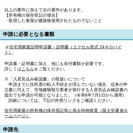
以上の要件に加えて次の要件があります。
【所有権の保存登記の場合】
・取得した家屋が建築後使用されたものでないこと
申請に必要となる書類
住宅用家屋証明申請書・証明書（エクセル形式 24キロバイ
ト）
申請書・証明書に加え、他にも添付書類が必要です。
詳しくは
こちら
をご覧ください。
※「入居見込み確認書」の取扱いについて
申請までに住民票の転入手続きが済んでいない場合、従来の申
立書に代えて、宅地建物取引業者が発行する入居見込み確認書の
提出でも申請が可能となりました。（令和6年7月1日から適用）
詳細については、下記の外部リンクをご確認ください。
住宅用家屋の所有権の保存登記等に係る特例措置（国土交通省ホ
ームページ）
申請先