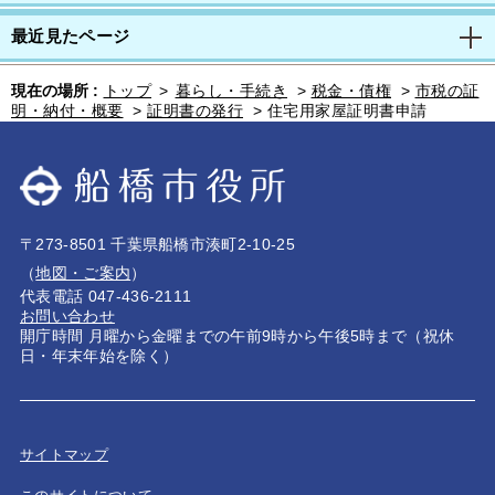
最近見たページ
現在の場所 :
トップ
>
暮らし・手続き
>
税金・債権
>
市税の証
明・納付・概要
>
証明書の発行
>
住宅用家屋証明書申請
〒273-8501 千葉県船橋市湊町2-10-25
（
地図・ご案内
）
代表電話 047-436-2111
お問い合わせ
開庁時間 月曜から金曜までの午前9時から午後5時まで（祝休
日・年末年始を除く）
サイトマップ