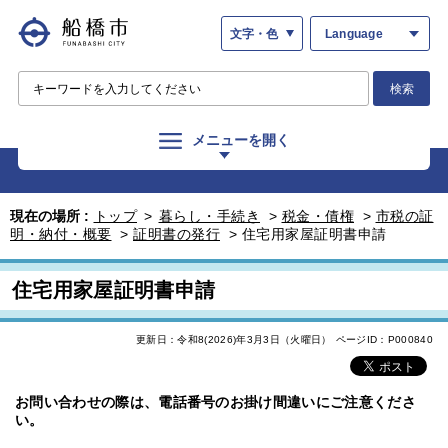
文字・色
Language
検索
メニューを開く
現在の場所 :
トップ
>
暮らし・手続き
>
税金・債権
>
市税の証
明・納付・概要
>
証明書の発行
>
住宅用家屋証明書申請
住宅用家屋証明書申請
更新日：令和8(2026)年3月3日（火曜日）
ページID：P000840
お問い合わせの際は、電話番号のお掛け間違いにご注意くださ
い。