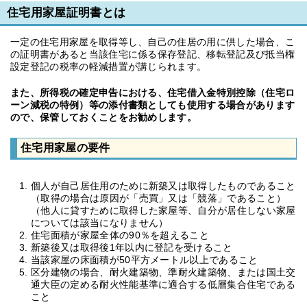
住宅用家屋証明書とは
一定の住宅用家屋を取得等し、自己の住居の用に供した場合、こ
の証明書があると当該住宅に係る保存登記、移転登記及び抵当権
設定登記の税率の軽減措置が講じられます。
また、所得税の確定申告における、住宅借入金特別控除（住宅ロ
ーン減税の特例）等の添付書類としても使用する場合があります
ので、保管しておくことをお勧めします。
住宅用家屋の要件
個人が自己居住用のために新築又は取得したものであること
（取得の場合は原因が「売買」又は「競落」であること）
（他人に貸すために取得した家屋等、自分が居住しない家屋
については該当になりません）
住宅面積が家屋全体の90％を超えること
新築後又は取得後1年以内に登記を受けること
当該家屋の床面積が50平方メートル以上であること
区分建物の場合、耐火建築物、準耐火建築物、または国土交
通大臣の定める耐火性能基準に適合する低層集合住宅である
こと