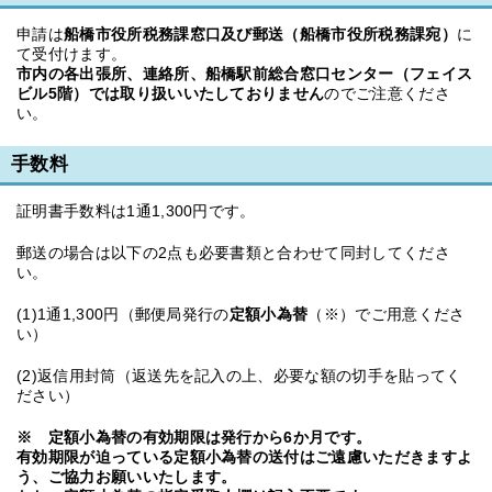
申請は
船橋市役所税務課窓口及び郵送（
船橋市役所税務課
宛）
に
て受付けます。
市内の各出張所、連絡所、船橋駅前総合窓口センター（フェイス
ビル5階）では取り扱いいたしておりません
のでご注意くださ
い。
手数料
証明書手数料は1通1,300円です。
郵送の場合は以下の2点も必要書類と合わせて同封してくださ
い。
(1)1通1,300円（郵便局発行の
定額小為替
（※）でご用意くださ
い）
(2)返信用封筒（返送先を記入の上、必要な額の切手を貼ってく
ださい）
※ 定額小為替の有効期限は発行から6か月です。
有効期限が迫っている定額小為替の送付はご遠慮いただきますよ
う、ご協力お願いいたします。