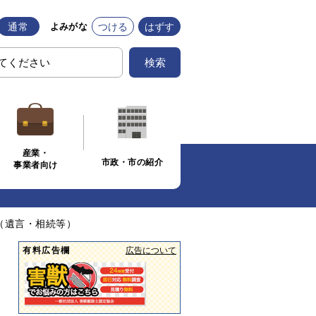
通常
つける
はずす
よみがな
検索
産業・
市政・市の紹介
事業者向け
（遺言・相続等）
有料広告欄
広告について