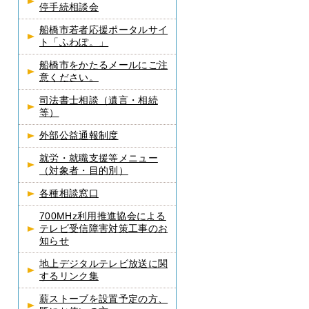
停手続相談会
船橋市若者応援ポータルサイ
ト「ふわぽ。」
船橋市をかたるメールにご注
意ください。
司法書士相談（遺言・相続
等）
外部公益通報制度
就労・就職支援等メニュー
（対象者・目的別）
各種相談窓口
700MHz利用推進協会による
テレビ受信障害対策工事のお
知らせ
地上デジタルテレビ放送に関
するリンク集
薪ストーブを設置予定の方、