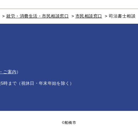
>
就労・消費生活・市民相談窓口
>
市民相談窓口
>
司法書士相談
・ご案内
）
後5時まで（祝休日・年末年始を除く）
©船橋市