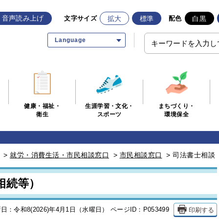
音声読み上げ
拡大
標準
白黒
文字サイズ
配色
Language
生涯学習・文化・
まちづくり・
健康・福祉・
スポーツ
環境保全
衛生
>
就労・消費生活・市民相談窓口
>
市民相談窓口
>
司法書士相談
相続等）
印刷する
日：令和8(2026)年4月1日（水曜日）
ページID：P053499