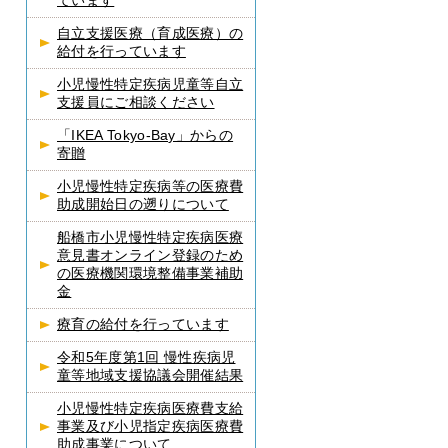
ています
自立支援医療（育成医療）の
給付を行っています
小児慢性特定疾病児童等自立
支援員にご相談ください
「IKEA Tokyo-Bay」からの
寄贈
小児慢性特定疾病等の医療費
助成開始日の遡りについて
船橋市小児慢性特定疾病医療
意見書オンライン登録のため
の医療機関環境整備事業補助
金
療育の給付を行っています
令和5年度第1回 慢性疾病児
童等地域支援協議会開催結果
小児慢性特定疾病医療費支給
事業及び小児指定疾病医療費
助成事業について