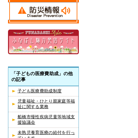
「子どもの医療費助成」の他
の記事
子ども医療費助成制度
児童福祉・ひとり親家庭等福
祉に関する業務
船橋市慢性疾病児童等地域支
援協議会
未熟児養育医療の給付を行っ