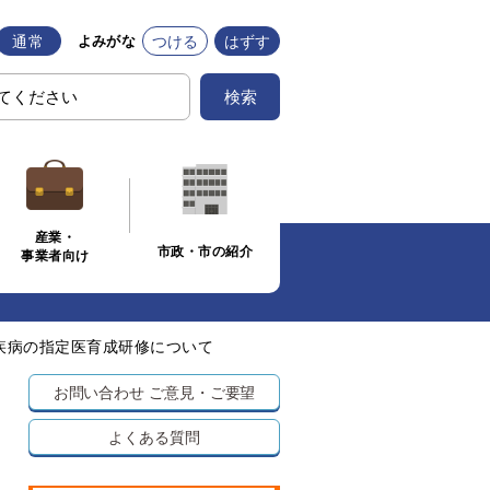
通常
つける
はずす
よみがな
検索
産業・
市政・市の紹介
事業者向け
疾病の指定医育成研修について
お問い合わせ
ご意見・ご要望
よくある質問