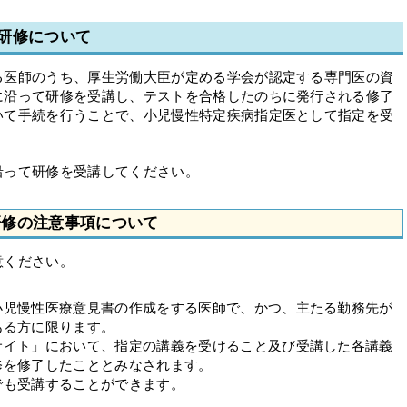
研修について
る医師のうち、厚生労働大臣が定める学会が認定する専門医の資
に沿って研修を受講し、テストを合格したのちに発行される修了
いて手続を行うことで、小児慢性特定疾病指定医として指定を受
沿って研修を受講してください。
研修の注意事項について
意ください。
小児慢性医療意見書の作成をする医師で、かつ、主たる勤務先が
ある方に限ります。
サイト」において、指定の講義を受けること及び受講した各講義
修を修了したこととみなされます。
でも受講することができます。