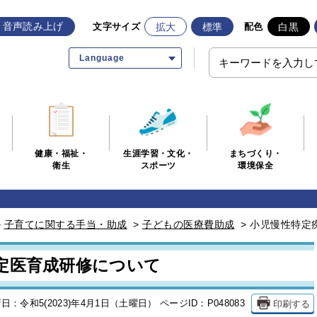
音声読み上げ
拡大
標準
白黒
文字サイズ
配色
Language
生涯学習・文化・
まちづくり・
健康・福祉・
スポーツ
環境保全
衛生
>
子育てに関する手当・助成
>
子どもの医療費助成
>
小児慢性特定
定医育成研修について
印刷する
日：令和5(2023)年4月1日（土曜日）
ページID：P048083