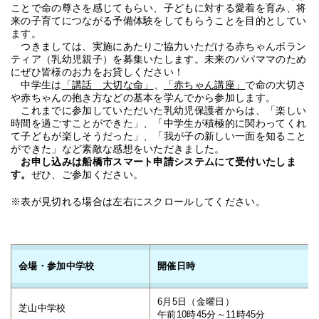
ことで命の尊さを感じてもらい、子どもに対する愛着を育み、将
来の子育てにつながる予備体験をしてもらうことを目的としてい
ます。
つきましては、実施にあたりご協力いただける赤ちゃんボラン
ティア（乳幼児親子）を募集いたします。未来のパパママのため
にぜひ皆様のお力をお貸しください！
中学生は
「講話 大切な命」
、
「赤ちゃん講座」
で命の大切さ
や赤ちゃんの抱き方などの基本を学んでから参加します。
これまでに参加していただいた乳幼児保護者からは、「楽しい
時間を過ごすことができた」、「中学生が積極的に関わってくれ
て子どもが楽しそうだった」、「我が子の新しい一面を知ること
ができた」など素敵な感想をいただきました。
お申し込みは船橋市スマート申請システムにて受付いたしま
す。
ぜひ、ご参加ください。
※表が見切れる場合は左右にスクロールしてください。
会場・参加中学校
開催日時
6月5日（金曜日）
芝山中学校
午前10時45分～11時45分