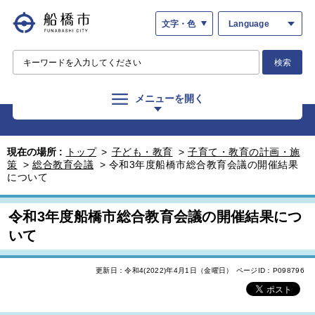
文字・色
Language
検索
メニューを開く
現在の場所 :
トップ
>
子ども・教育
>
子育て・教育の計画・施
策
>
総合教育会議
>
令和3年度船橋市総合教育会議の開催結果
について
令和3年度船橋市総合教育会議の開催結果につ
いて
更新日：令和4(2022)年4月1日（金曜日）
ページID：P098796