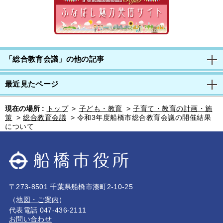
「総合教育会議」の他の記事
最近見たページ
現在の場所 :
トップ
>
子ども・教育
>
子育て・教育の計画・施
策
>
総合教育会議
>
令和3年度船橋市総合教育会議の開催結果
について
〒273-8501 千葉県船橋市湊町2-10-25
（
地図・ご案内
）
代表電話 047-436-2111
お問い合わせ