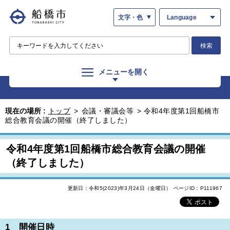
文字・色
Language
検索
メニューを開く
現在の場所 :
トップ
>
会議・審議会等
>
令和4年度第1回船橋市
総合教育会議の開催（終了しました）
令和4年度第1回船橋市総合教育会議の開催
（終了しました）
更新日：令和5(2023)年3月24日（金曜日）
ページID：P111967
1 開催日時