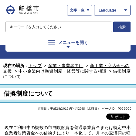
文字・色
Language
検索
メニューを開く
現在の場所 :
トップ
>
産業・事業者向け
>
商工業・商店会への
支援
>
中小企業向け融資制度・経営等に関する相談
>
借換制度
について
借換制度について
更新日：平成28(2016)年4月20日（水曜日）
ページID：P029506
現在ご利用中の複数の市制度融資を普通事業資金または特定中小
企業者対策資金への借換えにより一本化して、月々の返済額の軽