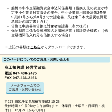
船橋市中小企業融資資金申込関係書類（借換え先の資金が特
定中小企業者対策資金の場合、中小企業信用保険法第2条第
5項第1号から第8号までの認定書、又は東日本大震災復興緊
急保証の認定書も含む）
借換え申請書兼借換え対象者確認書（市の様式）
保証制度に係る金融機関の返済同意書（保証協会様式）（他
金融機関借入れ分を借換えする場合）
※上記の書類は
こちら
からダウンロードできます。
このページについてのご意見・お問い合わせ
商工振興課 経営労政係
電話 047-436-2475
FAX 047-436-2466
メールフォームでの
ご意見・お問い合わせ
〒273-8501千葉県船橋市湊町2-10-25
受付時間：午前9時から午後5時まで 休業日：土曜日・日曜日・祝
休日・12月29日から1月3日